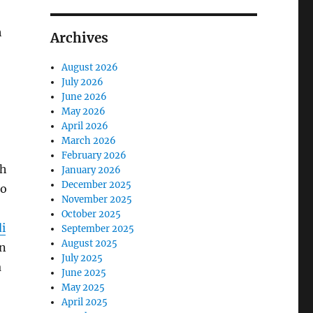
h
Archives
August 2026
July 2026
June 2026
May 2026
April 2026
March 2026
February 2026
ih
January 2026
December 2025
mo
November 2025
October 2025
di
September 2025
August 2025
an
July 2025
a
June 2025
May 2025
April 2025