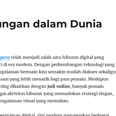
ungan dalam Dunia
gacor
telah menjadi salah satu hiburan digital yang
i di era modern. Dengan perkembangan teknologi yang
engalaman bermain kini semakin mudah diakses sekaligu
asi yang lebih menarik bagi para pemain. Meskipun
ering dikaitkan dengan
judi online
, banyak pemain
gai aktivitas hiburan yang memadukan strategi ringan,
pengalaman visual yang memukau.
ermainan digital, slot modern menawarkan berbagai