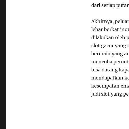
dari setiap putar
Akhirnya, pelua
lebar berkat in
dilakukan oleh 
slot gacor yang
bermain yang am
mencoba peruntu
bisa datang kapa
mendapatkan keu
kesempatan emas
judi slot yang 