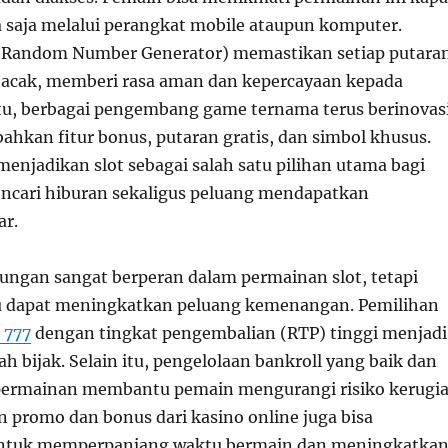
a saja melalui perangkat mobile ataupun komputer.
(Random Number Generator) memastikan setiap putara
an acak, memberi rasa aman dan kepercayaan kepada
itu, berbagai pengembang game ternama terus berinovas
kan fitur bonus, putaran gratis, dan simbol khusus.
enjadikan slot sebagai salah satu pilihan utama bagi
ncari hiburan sekaligus peluang mendapatkan
ar.
ungan sangat berperan dalam permainan slot, tetapi
tu dapat meningkatkan peluang kemenangan. Pemilihan
 777
dengan tingkat pengembalian (RTP) tinggi menjadi
ah bijak. Selain itu, pengelolaan bankroll yang baik dan
permainan membantu pemain mengurangi risiko kerugi
n promo dan bonus dari kasino online juga bisa
ntuk memperpanjang waktu bermain dan meningkatka