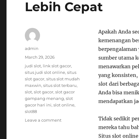
Lebih Cepat
Apakah Anda se
kemenangan besa
Author
admin
berpengalaman y
Posted
March 29, 2026
sumber utama ke
on
Tags
judi slot
,
link slot gacor
,
menawarkan pel
situs judi slot online
,
situs
yang konsisten,
slot gacor
,
situs slot mudah
slot dari berba
maxwin
,
situs slot terbaru
,
slot
,
slot gacor
,
slot gacor
Anda bisa menik
gampang menang
,
slot
mendapatkan jac
gacor hari ini
,
slot online
,
slot88
Tidak sedikit 
on
Leave a comment
Optimalkan
mereka tahu bah
Slot
Situs slot onlin