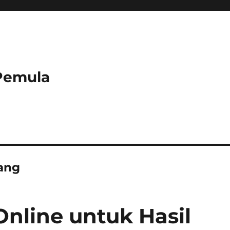
 Pemula
ang
Online untuk Hasil