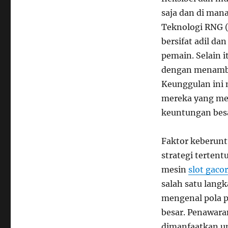
di
saja dan di man
Slot
Gacor
Teknologi RNG 
bersifat adil d
pemain. Selain 
dengan menambah
Keunggulan ini m
mereka yang me
keuntungan bes
Faktor keberunt
strategi terten
mesin
slot gacor
salah satu langk
mengenal pola 
besar. Penawara
dimanfaatkan u