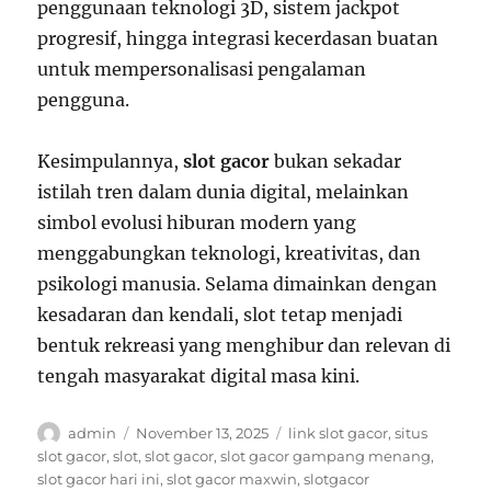
penggunaan teknologi 3D, sistem jackpot
progresif, hingga integrasi kecerdasan buatan
untuk mempersonalisasi pengalaman
pengguna.
Kesimpulannya,
slot gacor
bukan sekadar
istilah tren dalam dunia digital, melainkan
simbol evolusi hiburan modern yang
menggabungkan teknologi, kreativitas, dan
psikologi manusia. Selama dimainkan dengan
kesadaran dan kendali, slot tetap menjadi
bentuk rekreasi yang menghibur dan relevan di
tengah masyarakat digital masa kini.
Author
Posted
Tags
admin
November 13, 2025
link slot gacor
,
situs
on
slot gacor
,
slot
,
slot gacor
,
slot gacor gampang menang
,
slot gacor hari ini
,
slot gacor maxwin
,
slotgacor