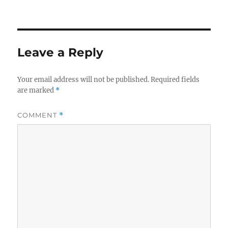
Leave a Reply
Your email address will not be published.
Required fields
are marked
*
COMMENT
*