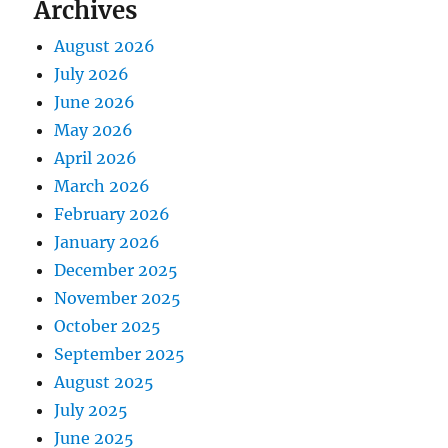
Archives
August 2026
July 2026
June 2026
May 2026
April 2026
March 2026
February 2026
January 2026
December 2025
November 2025
October 2025
September 2025
August 2025
July 2025
June 2025