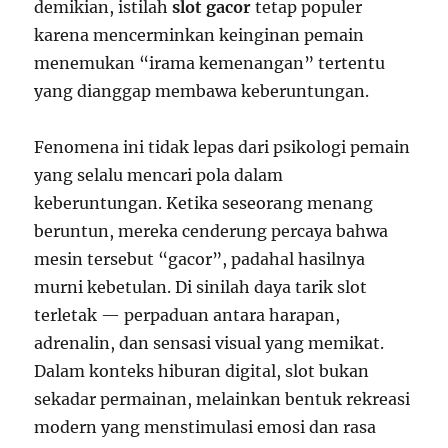
demikian, istilah
slot gacor
tetap populer
karena mencerminkan keinginan pemain
menemukan “irama kemenangan” tertentu
yang dianggap membawa keberuntungan.
Fenomena ini tidak lepas dari psikologi pemain
yang selalu mencari pola dalam
keberuntungan. Ketika seseorang menang
beruntun, mereka cenderung percaya bahwa
mesin tersebut “gacor”, padahal hasilnya
murni kebetulan. Di sinilah daya tarik slot
terletak — perpaduan antara harapan,
adrenalin, dan sensasi visual yang memikat.
Dalam konteks hiburan digital, slot bukan
sekadar permainan, melainkan bentuk rekreasi
modern yang menstimulasi emosi dan rasa