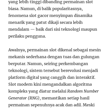
yang lebih tinggi dibanding permainan slot
biasa. Namun, di balik popularitasnya,
fenomena slot gacor menyimpan dinamika
menarik yang patut dikaji secara lebih
mendalam — baik dari sisi teknologi maupun
perilaku pengguna.
Awalnya, permainan slot dikenal sebagai mesin
mekanis sederhana dengan tuas dan gulungan
berputar. Namun, seiring perkembangan
teknologi, sistem tersebut berevolusi menjadi
platform digital yang canggih dan interaktif.
Slot modern kini mengandalkan algoritma
kompleks yang diatur melalui
Random Number
Generator (RNG)
, memastikan setiap hasil
permainan sepenuhnya acak dan adil. Meski