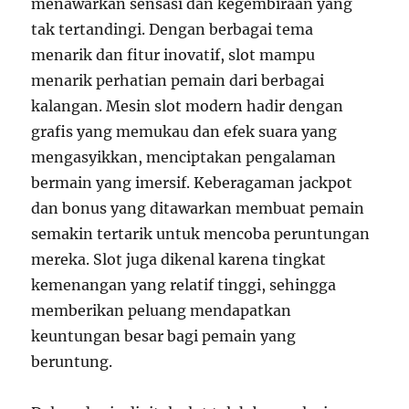
menawarkan sensasi dan kegembiraan yang
tak tertandingi. Dengan berbagai tema
menarik dan fitur inovatif, slot mampu
menarik perhatian pemain dari berbagai
kalangan. Mesin slot modern hadir dengan
grafis yang memukau dan efek suara yang
mengasyikkan, menciptakan pengalaman
bermain yang imersif. Keberagaman jackpot
dan bonus yang ditawarkan membuat pemain
semakin tertarik untuk mencoba peruntungan
mereka. Slot juga dikenal karena tingkat
kemenangan yang relatif tinggi, sehingga
memberikan peluang mendapatkan
keuntungan besar bagi pemain yang
beruntung.