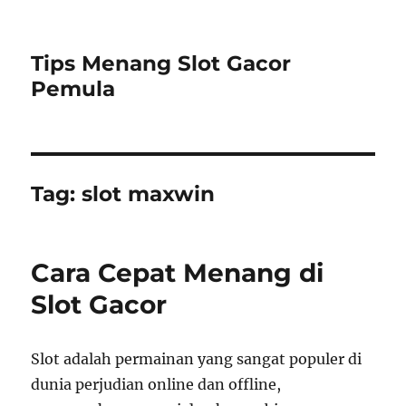
Tips Menang Slot Gacor
Pemula
Tag:
slot maxwin
Cara Cepat Menang di
Slot Gacor
Slot adalah permainan yang sangat populer di
dunia perjudian online dan offline,