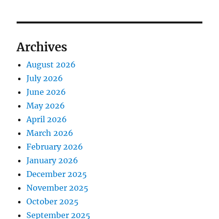
Archives
August 2026
July 2026
June 2026
May 2026
April 2026
March 2026
February 2026
January 2026
December 2025
November 2025
October 2025
September 2025