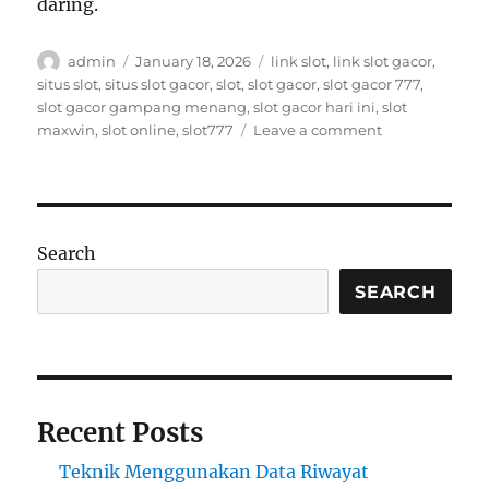
daring.
Author
Posted
Tags
admin
January 18, 2026
link slot
,
link slot gacor
,
on
situs slot
,
situs slot gacor
,
slot
,
slot gacor
,
slot gacor 777
,
slot gacor gampang menang
,
slot gacor hari ini
,
slot
on
maxwin
,
slot online
,
slot777
Leave a comment
Cara
Cepat
Menang
di
Slot
Search
Gacor
SEARCH
Recent Posts
Teknik Menggunakan Data Riwayat