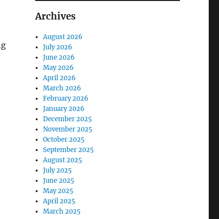
Archives
August 2026
ng
July 2026
June 2026
May 2026
April 2026
March 2026
February 2026
January 2026
December 2025
November 2025
October 2025
September 2025
August 2025
July 2025
June 2025
May 2025
April 2025
March 2025