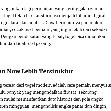
karang bukan lagi permainan yang ketinggalan zaman.
a, togel telah bertransformasi menjadi hiburan digital
tegi, data, dan analisis. Gaya bermainnya pun makin
nian, cocok buat pemain yang ingin lebih dari sekadar
Dengan pendekatan yang tepat, togel bisa dimainkan
ukur dan tidak asal pasang.
n Now Lebih Terstruktur
g terasa dari togel modern adalah cara pemain menyusu
 dulu banyak yang mengandalkan firasat, sekarang
n mulai memanfaatkan data historis dan pola angka.
tren mingguan, menganalisis angka panas dan dingin,