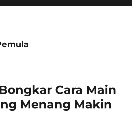
 Pemula
: Bongkar Cara Main
uang Menang Makin