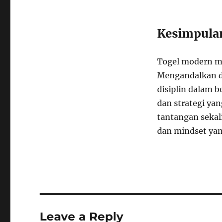
Kesimpula
Togel modern me
Mengandalkan da
disiplin dalam 
dan strategi yan
tantangan sekal
dan mindset yan
Leave a Reply