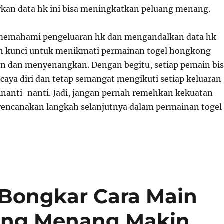
arkan data hk ini bisa meningkatkan peluang menang.
 memahami pengeluaran hk dan mengandalkan data hk
ah kunci untuk menikmati permainan togel hongkong
an dan menyenangkan. Dengan begitu, setiap pemain bi
rcaya diri dan tetap semangat mengikuti setiap keluaran
dinanti-nanti. Jadi, jangan pernah remehkan kekuatan
rencanakan langkah selanjutnya dalam permainan togel
: Bongkar Cara Main
uang Menang Makin