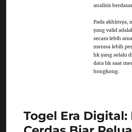
analisis berdas
Pada akhirnya,
yang valid adal
secara lebih am
merasa lebih pe
hk yang selalu 
data hk saat me
hongkong.
Togel Era Digital
Cerdas Biar Pel