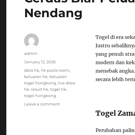
Nendang
Togel di era se
Justru sebalikny
Author
admin
yang penuh stra
Posted
January 12, 2026
modern dan keki
on
Tags
data hk
,
hk pools resmi
,
menebak angka. 
keluaran hk
,
keluaran
secara lebih ter
togel hongkong
,
live draw
hk
,
result hk
,
togel hk
,
togel hongkong
on
Leave a comment
Togel
Togel Zama
Era
Digital:
Bongkar
Perubahan palin