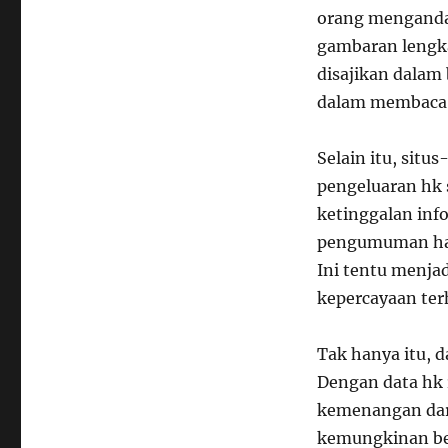
orang mengandal
gambaran lengka
disajikan dalam
dalam membaca 
Selain itu, situ
pengeluaran hk 
ketinggalan inf
pengumuman hasi
Ini tentu menja
kepercayaan ter
Tak hanya itu, d
Dengan data hk r
kemenangan dar
kemungkinan besa