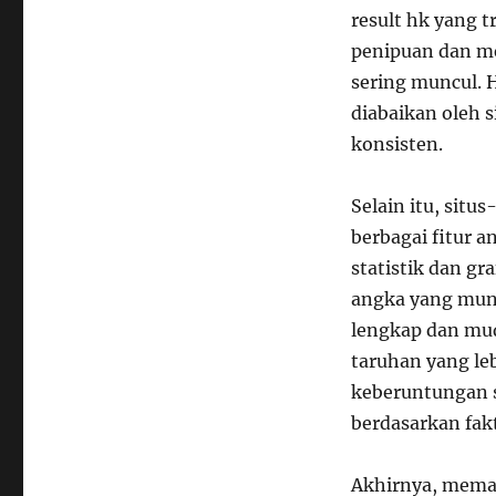
result hk yang 
penipuan dan m
sering muncul. H
diabaikan oleh 
konsisten.
Selain itu, sit
berbagai fitur 
statistik dan gr
angka yang munc
lengkap dan mu
taruhan yang le
keberuntungan 
berdasarkan fakt
Akhirnya, memah