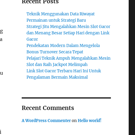
Recent Posts
Teknik Menggunakan Data Riwayat
Permainan untuk Strategi Baru
Strategi Jitu Mengalahkan Mesin Slot Gacor
ng
dan Menang Besar Setiap Hari dengan Link
a
Gacor
Pendekatan Modern Dalam Mengelola
Bonus Turnover Secara Tepat
Pelajari Teknik Ampuh Mengalahkan Mesin
Slot dan Raih Jackpot Melimpah
Link Slot Gacor Terbaru Hari Ini Untuk
tu
Pengalaman Bermain Maksimal
Recent Comments
A WordPress Commenter
on
Hello world!
i