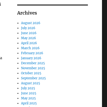
i
Archives
August 2026
July 2026
June 2026
May 2026
April 2026
March 2026
February 2026
la
January 2026
December 2025
November 2025
October 2025
September 2025
August 2025
July 2025
June 2025
May 2025
April 2025