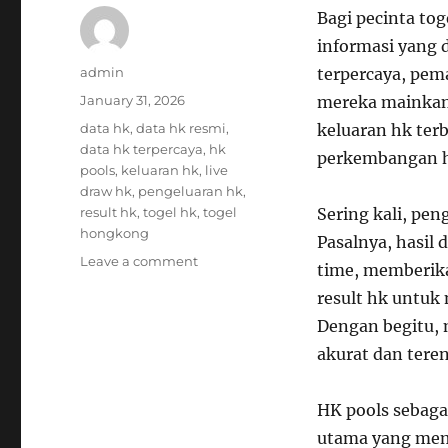
Bagi pecinta to
informasi yang 
Author
admin
terpercaya, pem
Posted
January 31, 2026
mereka mainkan.
on
Tags
data hk
,
data hk resmi
,
keluaran hk te
data hk terpercaya
,
hk
perkembangan has
pools
,
keluaran hk
,
live
draw hk
,
pengeluaran hk
,
result hk
,
togel hk
,
togel
Sering kali, pe
hongkong
Pasalnya, hasil 
on
Leave a comment
time, memberika
Cara
result hk untuk
Menghindari
Kecurangan
Dengan begitu, 
Saat
akurat dan tere
Main
Togel
HK pools sebaga
utama yang memb