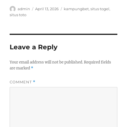
Author
Posted
Tags
admin
April 13, 2026
kampungbet
,
situs togel
,
on
situs toto
Leave a Reply
Your email address will not be published.
Required fields
are marked
*
COMMENT
*