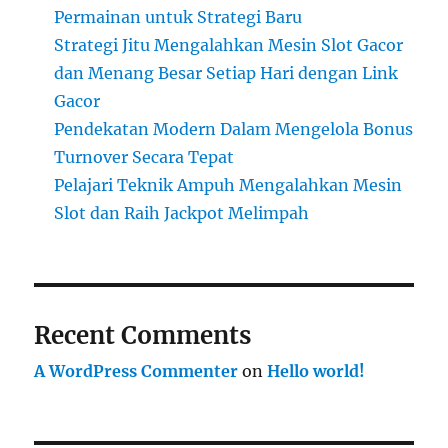
Permainan untuk Strategi Baru
Strategi Jitu Mengalahkan Mesin Slot Gacor
dan Menang Besar Setiap Hari dengan Link
Gacor
Pendekatan Modern Dalam Mengelola Bonus
Turnover Secara Tepat
Pelajari Teknik Ampuh Mengalahkan Mesin
Slot dan Raih Jackpot Melimpah
Recent Comments
A WordPress Commenter
on
Hello world!