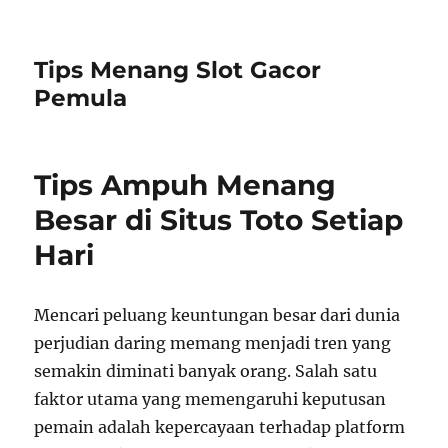
Tips Menang Slot Gacor
Pemula
Tips Ampuh Menang
Besar di Situs Toto Setiap
Hari
Mencari peluang keuntungan besar dari dunia
perjudian daring memang menjadi tren yang
semakin diminati banyak orang. Salah satu
faktor utama yang memengaruhi keputusan
pemain adalah kepercayaan terhadap platform