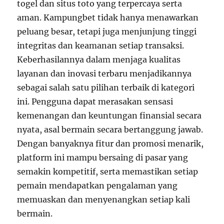
togel dan situs toto yang terpercaya serta
aman. Kampungbet tidak hanya menawarkan
peluang besar, tetapi juga menjunjung tinggi
integritas dan keamanan setiap transaksi.
Keberhasilannya dalam menjaga kualitas
layanan dan inovasi terbaru menjadikannya
sebagai salah satu pilihan terbaik di kategori
ini. Pengguna dapat merasakan sensasi
kemenangan dan keuntungan finansial secara
nyata, asal bermain secara bertanggung jawab.
Dengan banyaknya fitur dan promosi menarik,
platform ini mampu bersaing di pasar yang
semakin kompetitif, serta memastikan setiap
pemain mendapatkan pengalaman yang
memuaskan dan menyenangkan setiap kali
bermain.