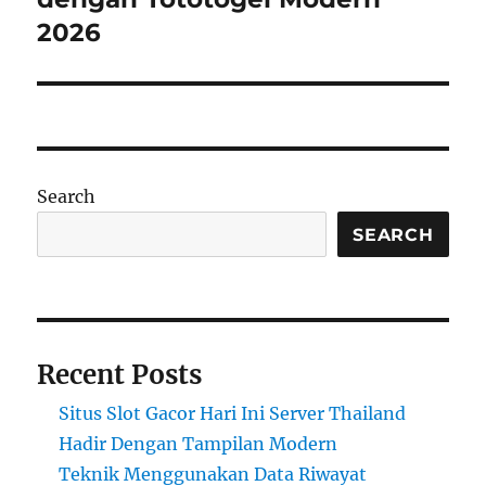
2026
Search
SEARCH
Recent Posts
Situs Slot Gacor Hari Ini Server Thailand
Hadir Dengan Tampilan Modern
Teknik Menggunakan Data Riwayat