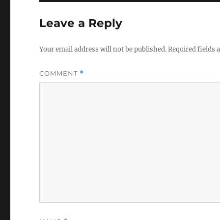
Leave a Reply
Your email address will not be published.
Required fields
COMMENT
*