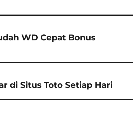
Mudah WD Cepat Bonus
di Situs Toto Setiap Hari