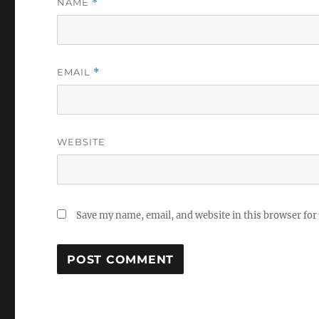
NAME
*
EMAIL
*
WEBSITE
Save my name, email, and website in this browser for