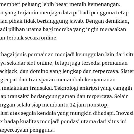
 memberi peluang lebih besar meraih kemenangan.
 yang terjamin menjaga data pribadi pengguna tetap
an pihak tidak bertanggung jawab. Dengan demikian,
jadi pilihan utama bagi mereka yang ingin merasakan
n terbaik secara online.
rbagai jenis permainan menjadi keunggulan lain dari sit
ya sekadar slot online, tetapi juga tersedia permainan
lackjack, dan domino yang lengkap dan terpercaya. Sist
g cepat dan transparan menambah kenyamanan
melakukan transaksi. Teknologi enkripsi yang canggih
ap transaksi berlangsung aman dan terpercaya. Selain
langgan selalu siap membantu 24 jam nonstop,
usi atas segala kendala yang mungkin dihadapi. Inovasi
rhadap kualitas menjadi pondasi utama dari situs ini
kepercayaan pengguna.