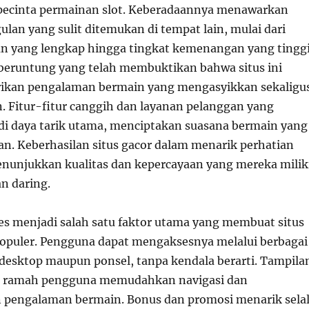
pecinta permainan slot. Keberadaannya menawarkan
lan yang sulit ditemukan di tempat lain, mulai dari
an yang lengkap hingga tingkat kemenangan yang tinggi
eruntung yang telah membuktikan bahwa situs ini
an pengalaman bermain yang mengasyikkan sekaligu
Fitur-fitur canggih dan layanan pelanggan yang
di daya tarik utama, menciptakan suasana bermain yang
. Keberhasilan situs gacor dalam menarik perhatian
nunjukkan kualitas dan kepercayaan yang mereka milik
an daring.
 menjadi salah satu faktor utama yang membuat situs
opuler. Pengguna dapat mengaksesnya melalui berbagai
 desktop maupun ponsel, tanpa kendala berarti. Tampila
 ramah pengguna memudahkan navigasi dan
pengalaman bermain. Bonus dan promosi menarik sela