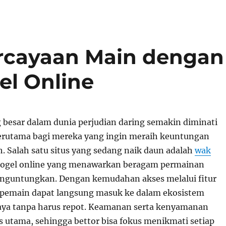
rcayaan Main dengan
el Online
 besar dalam dunia perjudian daring semakin diminati
erutama bagi mereka yang ingin meraih keuntungan
. Salah satu situs yang sedang naik daun adalah
wak
 togel online yang menawarkan beragam permainan
nguntungkan. Dengan kemudahan akses melalui fitur
 pemain dapat langsung masuk ke dalam ekosistem
aya tanpa harus repot. Keamanan serta kenyamanan
s utama, sehingga bettor bisa fokus menikmati setiap