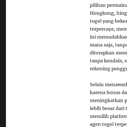
&
pilihan permain
Jujur
Hongkong, hingg
togel yang beker
terpercaya, mem
ini memudahkan
mana saja, tanpa
diterapkan memb
tanpa kendala, 
rekening pengg
Selain menawar
karena bonus da
meningkatkan p
lebih besar dari
memilih platform
agen togel terp