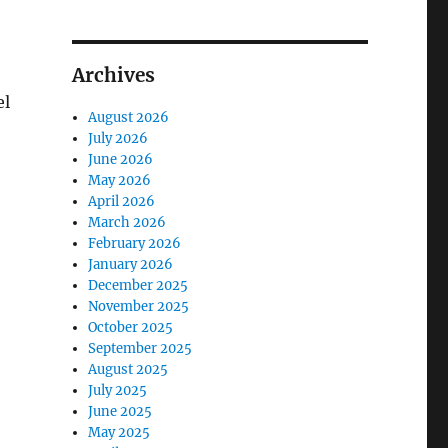
Archives
el
August 2026
July 2026
June 2026
May 2026
April 2026
March 2026
February 2026
January 2026
December 2025
November 2025
October 2025
September 2025
August 2025
July 2025
June 2025
May 2025