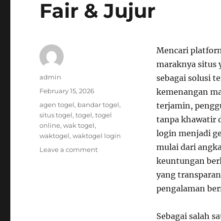
Fair & Jujur
Mencari platfor
maraknya situs 
Author
admin
sebagai solusi t
Posted
February 15, 2026
kemenangan mak
on
Tags
agen togel
,
bandar togel
,
terjamin, pengg
situs togel
,
togel
,
togel
tanpa khawatir d
online
,
wak togel
,
login menjadi g
waktogel
,
waktogel login
mulai dari angk
on
Leave a comment
Bandar
keuntungan berl
Togel
yang transparan
Online
pengalaman ber
dengan
Sistem
Fair
Sebagai salah s