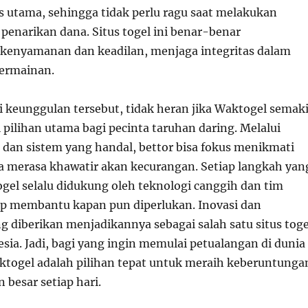
as utama, sehingga tidak perlu ragu saat melakukan
penarikan dana. Situs togel ini benar-benar
enyamanan dan keadilan, menjaga integritas dalam
permainan.
 keunggulan tersebut, tidak heran jika Waktogel semak
 pilihan utama bagi pecinta taruhan daring. Melalui
 dan sistem yang handal, bettor bisa fokus menikmati
 merasa khawatir akan kecurangan. Setiap langkah yan
ogel selalu didukung oleh teknologi canggih dan tim
ap membantu kapan pun diperlukan. Inovasi dan
g diberikan menjadikannya sebagai salah satu situs toge
esia. Jadi, bagi yang ingin memulai petualangan di dunia
ktogel adalah pilihan tepat untuk meraih keberuntunga
besar setiap hari.