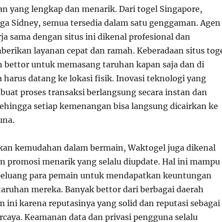
an yang lengkap dan menarik. Dari togel Singapore,
a Sidney, semua tersedia dalam satu genggaman. Agen
ja sama dengan situs ini dikenal profesional dan
berikan layanan cepat dan ramah. Keberadaan situs tog
 bettor untuk memasang taruhan kapan saja dan di
 harus datang ke lokasi fisik. Inovasi teknologi yang
uat proses transaksi berlangsung secara instan dan
sehingga setiap kemenangan bisa langsung dicairkan ke
una.
kan kemudahan dalam bermain, Waktogel juga dikenal
n promosi menarik yang selalu diupdate. Hal ini mampu
eluang para pemain untuk mendapatkan keuntungan
 taruhan mereka. Banyak bettor dari berbagai daerah
 ini karena reputasinya yang solid dan reputasi sebagai
ercaya. Keamanan data dan privasi pengguna selalu