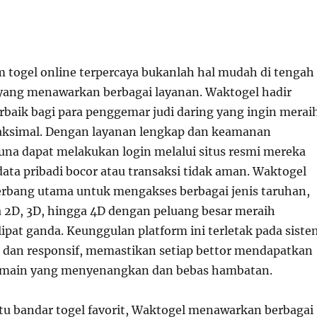
m togel online terpercaya bukanlah hal mudah di tengah
yang menawarkan berbagai layanan. Waktogel hadir
erbaik bagi para penggemar judi daring yang ingin merai
simal. Dengan layanan lengkap dan keamanan
una dapat melakukan login melalui situs resmi mereka
ata pribadi bocor atau transaksi tidak aman. Waktogel
erbang utama untuk mengakses berbagai jenis taruhan,
a 2D, 3D, hingga 4D dengan peluang besar meraih
ipat ganda. Keunggulan platform ini terletak pada siste
 dan responsif, memastikan setiap bettor mendapatkan
main yang menyenangkan dan bebas hambatan.
atu bandar togel favorit, Waktogel menawarkan berbagai