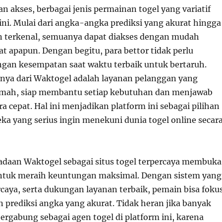
 akses, berbagai jenis permainan togel yang variatif
s ini. Mulai dari angka-angka prediksi yang akurat hingga
 terkenal, semuanya dapat diakses dengan mudah
t apapun. Dengan begitu, para bettor tidak perlu
ngan kesempatan saat waktu terbaik untuk bertaruh.
nya dari Waktogel adalah layanan pelanggan yang
ramah, siap membantu setiap kebutuhan dan menjawab
a cepat. Hal ini menjadikan platform ini sebagai pilihan
ka yang serius ingin menekuni dunia togel online secar
adaan Waktogel sebagai situs togel terpercaya membuka
untuk meraih keuntungan maksimal. Dengan sistem yang
caya, serta dukungan layanan terbaik, pemain bisa foku
n prediksi angka yang akurat. Tidak heran jika banyak
ergabung sebagai agen togel di platform ini, karena