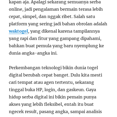
kapan aja. Apalagi sekarang semuanya serba
online, jadi pengalaman bermain terasa lebih
cepat, simpel, dan nggak ribet. Salah satu
platform yang sering jadi bahan obrolan adalah
waktogel
, yang dikenal karena tampilannya
yang rapi dan fitur yang gampang dipahami,
bahkan buat pemula yang baru nyemplung ke
dunia angka-angka ini.
Perkembangan teknologi bikin dunia togel
digital berubah cepat banget. Dulu kita mesti
cari tempat atau agen tertentu, sekarang
tinggal buka HP, login, dan gaskeun. Gaya
hidup serba digital ini bikin pemain punya
akses yang lebih fleksibel, entah itu buat
ngecek result, pasang angka, sampai analisis