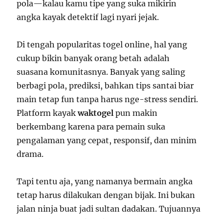
pola—kalau kamu tipe yang suka mikirin
angka kayak detektif lagi nyari jejak.
Di tengah popularitas togel online, hal yang
cukup bikin banyak orang betah adalah
suasana komunitasnya. Banyak yang saling
berbagi pola, prediksi, bahkan tips santai biar
main tetap fun tanpa harus nge-stress sendiri.
Platform kayak
waktogel
pun makin
berkembang karena para pemain suka
pengalaman yang cepat, responsif, dan minim
drama.
Tapi tentu aja, yang namanya bermain angka
tetap harus dilakukan dengan bijak. Ini bukan
jalan ninja buat jadi sultan dadakan. Tujuannya