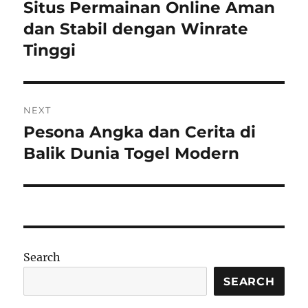
navigation
Situs Permainan Online Aman
Previous
post:
dan Stabil dengan Winrate
Tinggi
NEXT
Pesona Angka dan Cerita di
Next
post:
Balik Dunia Togel Modern
Search
SEARCH