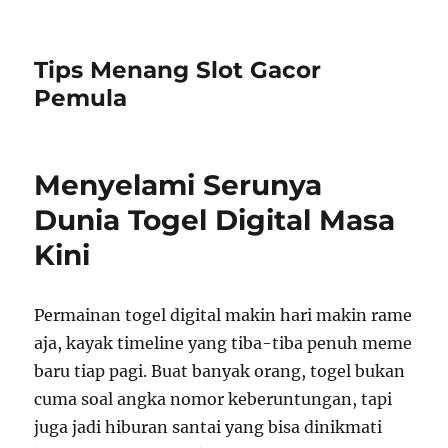
Tips Menang Slot Gacor
Pemula
Menyelami Serunya
Dunia Togel Digital Masa
Kini
Permainan togel digital makin hari makin rame
aja, kayak timeline yang tiba-tiba penuh meme
baru tiap pagi. Buat banyak orang, togel bukan
cuma soal angka nomor keberuntungan, tapi
juga jadi hiburan santai yang bisa dinikmati