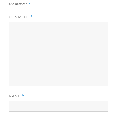
are marked
*
COMMENT
*
NAME
*