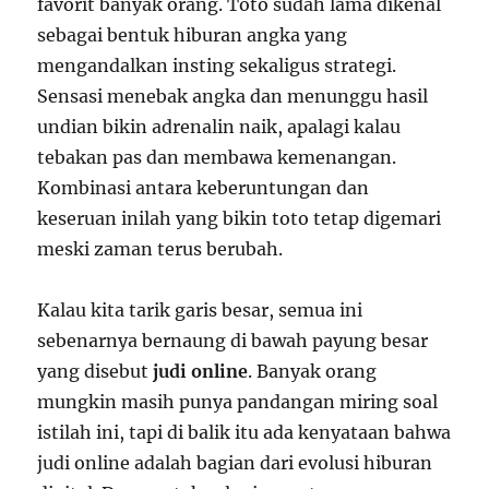
favorit banyak orang. Toto sudah lama dikenal
sebagai bentuk hiburan angka yang
mengandalkan insting sekaligus strategi.
Sensasi menebak angka dan menunggu hasil
undian bikin adrenalin naik, apalagi kalau
tebakan pas dan membawa kemenangan.
Kombinasi antara keberuntungan dan
keseruan inilah yang bikin toto tetap digemari
meski zaman terus berubah.
Kalau kita tarik garis besar, semua ini
sebenarnya bernaung di bawah payung besar
yang disebut
judi online
. Banyak orang
mungkin masih punya pandangan miring soal
istilah ini, tapi di balik itu ada kenyataan bahwa
judi online adalah bagian dari evolusi hiburan