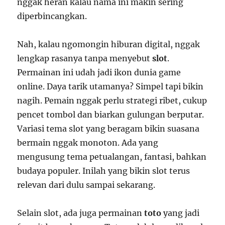
nggak heran kalau nama ini makin sering
diperbincangkan.
Nah, kalau ngomongin hiburan digital, nggak
lengkap rasanya tanpa menyebut
slot
.
Permainan ini udah jadi ikon dunia game
online. Daya tarik utamanya? Simpel tapi bikin
nagih. Pemain nggak perlu strategi ribet, cukup
pencet tombol dan biarkan gulungan berputar.
Variasi tema slot yang beragam bikin suasana
bermain nggak monoton. Ada yang
mengusung tema petualangan, fantasi, bahkan
budaya populer. Inilah yang bikin slot terus
relevan dari dulu sampai sekarang.
Selain slot, ada juga permainan
toto
yang jadi