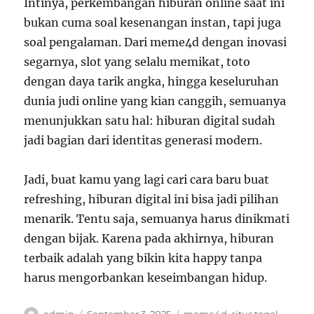
Intinya, perkembangan hiburan online saat ini
bukan cuma soal kesenangan instan, tapi juga
soal pengalaman. Dari meme4d dengan inovasi
segarnya, slot yang selalu memikat, toto
dengan daya tarik angka, hingga keseluruhan
dunia judi online yang kian canggih, semuanya
menunjukkan satu hal: hiburan digital sudah
jadi bagian dari identitas generasi modern.
Jadi, buat kamu yang lagi cari cara baru buat
refreshing, hiburan digital ini bisa jadi pilihan
menarik. Tentu saja, semuanya harus dinikmati
dengan bijak. Karena pada akhirnya, hiburan
terbaik adalah yang bikin kita happy tanpa
harus mengorbankan keseimbangan hidup.
Author
Posted
Tags