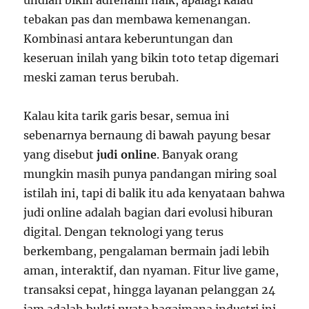
undian bikin adrenalin naik, apalagi kalau
tebakan pas dan membawa kemenangan.
Kombinasi antara keberuntungan dan
keseruan inilah yang bikin toto tetap digemari
meski zaman terus berubah.
Kalau kita tarik garis besar, semua ini
sebenarnya bernaung di bawah payung besar
yang disebut
judi online
. Banyak orang
mungkin masih punya pandangan miring soal
istilah ini, tapi di balik itu ada kenyataan bahwa
judi online adalah bagian dari evolusi hiburan
digital. Dengan teknologi yang terus
berkembang, pengalaman bermain jadi lebih
aman, interaktif, dan nyaman. Fitur live game,
transaksi cepat, hingga layanan pelanggan 24