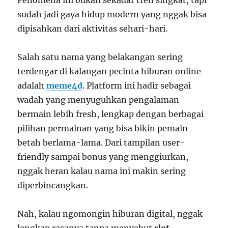
Fenomena ini bukan sekadar tren singkat, tapi
sudah jadi gaya hidup modern yang nggak bisa
dipisahkan dari aktivitas sehari-hari.
Salah satu nama yang belakangan sering
terdengar di kalangan pecinta hiburan online
adalah
meme4d
. Platform ini hadir sebagai
wadah yang menyuguhkan pengalaman
bermain lebih fresh, lengkap dengan berbagai
pilihan permainan yang bisa bikin pemain
betah berlama-lama. Dari tampilan user-
friendly sampai bonus yang menggiurkan,
nggak heran kalau nama ini makin sering
diperbincangkan.
Nah, kalau ngomongin hiburan digital, nggak