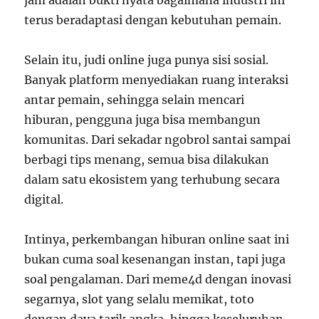
jam adalah bukti nyata bagaimana industri ini
terus beradaptasi dengan kebutuhan pemain.
Selain itu, judi online juga punya sisi sosial.
Banyak platform menyediakan ruang interaksi
antar pemain, sehingga selain mencari
hiburan, pengguna juga bisa membangun
komunitas. Dari sekadar ngobrol santai sampai
berbagi tips menang, semua bisa dilakukan
dalam satu ekosistem yang terhubung secara
digital.
Intinya, perkembangan hiburan online saat ini
bukan cuma soal kesenangan instan, tapi juga
soal pengalaman. Dari meme4d dengan inovasi
segarnya, slot yang selalu memikat, toto