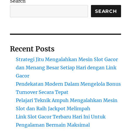
Search
SEARCH
Recent Posts
Strategi Jitu Mengalahkan Mesin Slot Gacor
dan Menang Besar Setiap Hari dengan Link
Gacor
Pendekatan Modern Dalam Mengelola Bonus
Turnover Secara Tepat
Pelajari Teknik Ampuh Mengalahkan Mesin
Slot dan Raih Jackpot Melimpah
Link Slot Gacor Terbaru Hari Ini Untuk
Pengalaman Bermain Maksimal