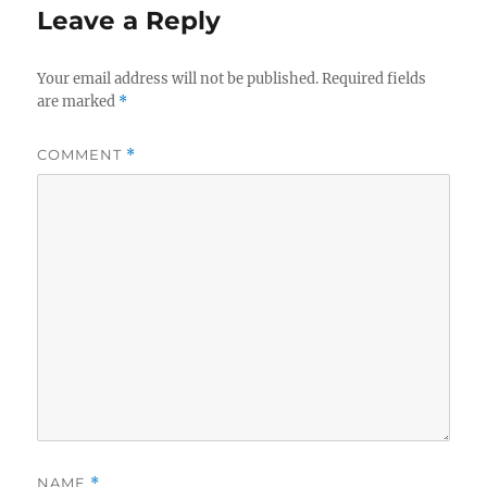
Leave a Reply
Your email address will not be published.
Required fields
are marked
*
COMMENT
*
NAME
*