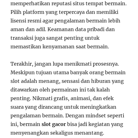
memperhatikan reputasi situs tempat bermain.
Pilih platform yang terpercaya dan memiliki
lisensi resmi agar pengalaman bermain lebih
aman dan adil. Keamanan data pribadi dan
transaksi juga sangat penting untuk
memastikan kenyamanan saat bermain.
Terakhir, jangan lupa menikmati prosesnya.
Meskipun tujuan utama banyak orang bermain
slot adalah menang, sensasi dan hiburan yang
ditawarkan oleh permainan ini tak kalah
penting. Nikmati grafis, animasi, dan efek
suara yang dirancang untuk meningkatkan
pengalaman bermain. Dengan mindset seperti
ini, bermain
slot gacor
bisa jadi kegiatan yang
menyenangkan sekaligus menantang.