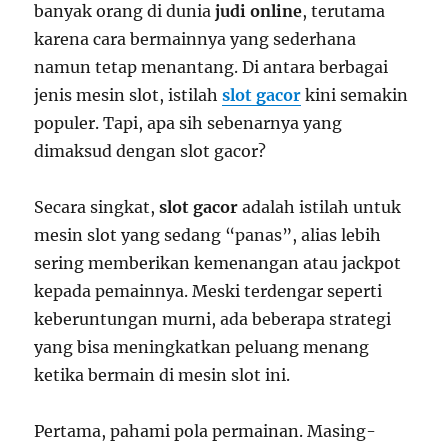
banyak orang di dunia
judi online
, terutama
karena cara bermainnya yang sederhana
namun tetap menantang. Di antara berbagai
jenis mesin slot, istilah
slot gacor
kini semakin
populer. Tapi, apa sih sebenarnya yang
dimaksud dengan slot gacor?
Secara singkat,
slot gacor
adalah istilah untuk
mesin slot yang sedang “panas”, alias lebih
sering memberikan kemenangan atau jackpot
kepada pemainnya. Meski terdengar seperti
keberuntungan murni, ada beberapa strategi
yang bisa meningkatkan peluang menang
ketika bermain di mesin slot ini.
Pertama, pahami pola permainan. Masing-