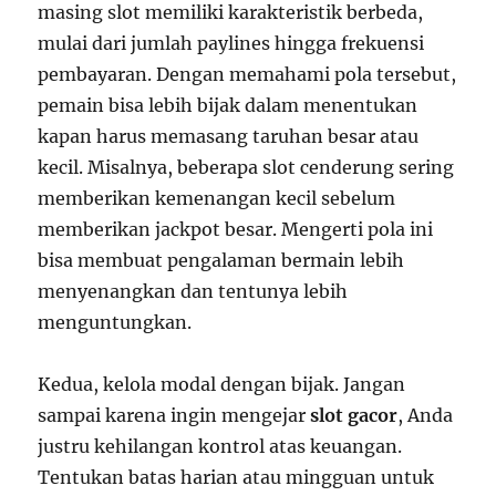
masing slot memiliki karakteristik berbeda,
mulai dari jumlah paylines hingga frekuensi
pembayaran. Dengan memahami pola tersebut,
pemain bisa lebih bijak dalam menentukan
kapan harus memasang taruhan besar atau
kecil. Misalnya, beberapa slot cenderung sering
memberikan kemenangan kecil sebelum
memberikan jackpot besar. Mengerti pola ini
bisa membuat pengalaman bermain lebih
menyenangkan dan tentunya lebih
menguntungkan.
Kedua, kelola modal dengan bijak. Jangan
sampai karena ingin mengejar
slot gacor
, Anda
justru kehilangan kontrol atas keuangan.
Tentukan batas harian atau mingguan untuk