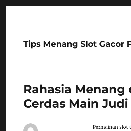
Tips Menang Slot Gacor
Rahasia Menang di
Cerdas Main Judi
Permainan slot 