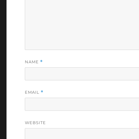
NAME
*
EMAIL
*
WEBSITE