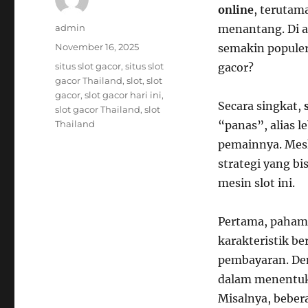
online
, terutam
Author
admin
menantang. Di an
Posted
November 16, 2025
semakin populer
on
Tags
situs slot gacor
,
situs slot
gacor?
gacor Thailand
,
slot
,
slot
gacor
,
slot gacor hari ini
,
Secara singkat,
slot gacor Thailand
,
slot
Thailand
“panas”, alias 
pemainnya. Mesk
strategi yang b
mesin slot ini.
Pertama, pahami
karakteristik be
pembayaran. Den
dalam menentuka
Misalnya, beber