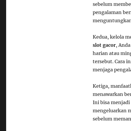
sebelum memberi
pengalaman ber
menguntungkan
Kedua, kelola m
slot gacor
, Anda
harian atau min
tersebut. Cara i
menjaga pengal
Ketiga, manfaat
menawarkan berb
Ini bisa menja
mengeluarkan mo
sebelum memanfa