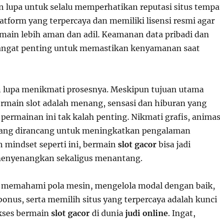
an lupa untuk selalu memperhatikan reputasi situs tempa
latform yang terpercaya dan memiliki lisensi resmi agar
ain lebih aman dan adil. Keamanan data pribadi dan
sangat penting untuk memastikan kenyamanan saat
n lupa menikmati prosesnya. Meskipun tujuan utama
rmain slot adalah menang, sensasi dan hiburan yang
permainan ini tak kalah penting. Nikmati grafis, animas
 yang dirancang untuk meningkatkan pengalaman
 mindset seperti ini, bermain
slot gacor
bisa jadi
menyenangkan sekaligus menantang.
 memahami pola mesin, mengelola modal dengan baik,
nus, serta memilih situs yang terpercaya adalah kunci
kses bermain
slot gacor
di dunia
judi online
. Ingat,