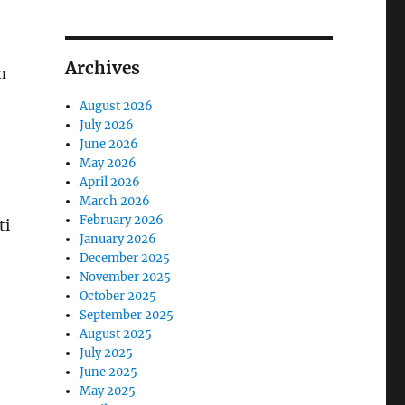
Archives
m
August 2026
July 2026
June 2026
May 2026
April 2026
March 2026
February 2026
ti
January 2026
December 2025
November 2025
October 2025
September 2025
August 2025
July 2025
June 2025
May 2025