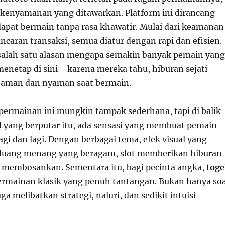
a kenyamanan yang ditawarkan. Platform ini dirancang
apat bermain tanpa rasa khawatir. Mulai dari keamanan
ncaran transaksi, semua diatur dengan rapi dan efisien.
 salah satu alasan mengapa semakin banyak pemain yang
enetap di sini—karena mereka tahu, hiburan sejati
a aman dan nyaman saat bermain.
 permainan ini mungkin tampak sederhana, tapi di balik
 yang berputar itu, ada sensasi yang membuat pemain
gi dan lagi. Dengan berbagai tema, efek visual yang
eluang menang yang beragam, slot memberikan hiburan
 membosankan. Sementara itu, bagi pecinta angka,
toge
ermainan klasik yang penuh tantangan. Bukan hanya soa
ga melibatkan strategi, naluri, dan sedikit intuisi