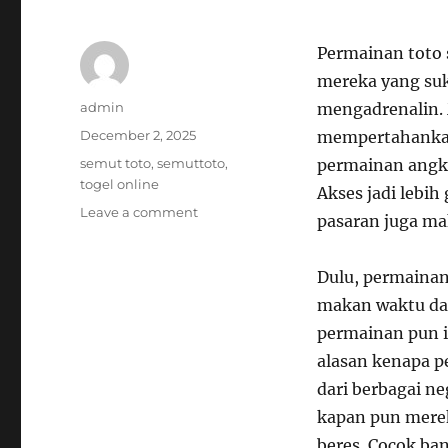
Permainan toto 
mereka yang suk
Author
admin
mengadrenalin. 
Posted
December 2, 2025
mempertahankan
on
Tags
semut toto
,
semuttoto
,
permainan angka
togel online
Akses jadi lebi
on
Leave a comment
pasaran juga mak
Keseruan
Bermain
Toto
Dulu, permainan
di
makan waktu dan
Era
permainan pun 
Digital
alasan kenapa p
dari berbagai ne
kapan pun merek
beres. Cocok ba