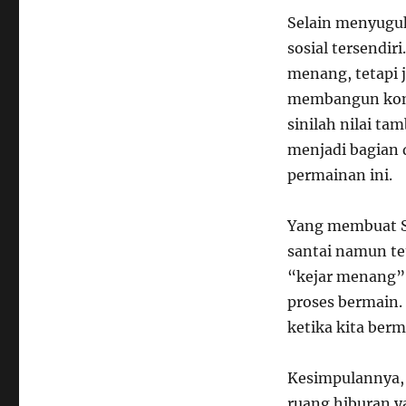
Selain menyugu
sosial tersendir
menang, tetapi j
membangun komun
sinilah nilai t
menjadi bagian
permainan ini.
Yang membuat S
santai namun te
“kejar menang” 
proses bermain.
ketika kita ber
Kesimpulannya,
ruang hiburan 