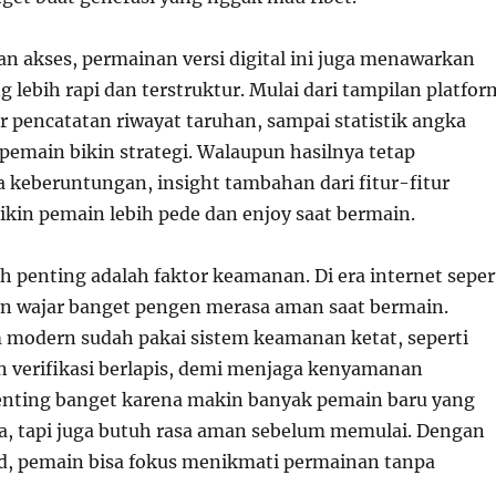
n akses, permainan versi digital ini juga menawarkan
lebih rapi dan terstruktur. Mulai dari tampilan platfor
ur pencatatan riwayat taruhan, sampai statistik angka
pemain bikin strategi. Walaupun hasilnya tetap
 keberuntungan, insight tambahan dari fitur-fitur
 bikin pemain lebih pede dan enjoy saat bermain.
h penting adalah faktor keamanan. Di era internet seper
n wajar banget pengen merasa aman saat bermain.
 modern sudah pakai sistem keamanan ketat, seperti
an verifikasi berlapis, demi menjaga kenyamanan
enting banget karena makin banyak pemain baru yang
a, tapi juga butuh rasa aman sebelum memulai. Dengan
id, pemain bisa fokus menikmati permainan tanpa