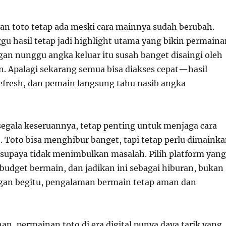
an toto tetap ada meski cara mainnya sudah berubah.
hasil tetap jadi highlight utama yang bikin permaina
gan nunggu angka keluar itu susah banget disaingi oleh
in. Apalagi sekarang semua bisa diakses cepat—hasil
refresh, dan pemain langsung tahu nasib angka
segala keseruannya, tetap penting untuk menjaga cara
. Toto bisa menghibur banget, tapi tetap perlu dimaink
supaya tidak menimbulkan masalah. Pilih platform yang
 budget bermain, dan jadikan ini sebagai hiburan, bukan
gan begitu, pengalaman bermain tetap aman dan
an, permainan toto di era digital punya daya tarik yang