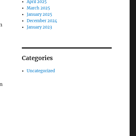
April 2025
March 2025
January 2025
December 2024
n
January 2023
Categories
Uncategorized
an