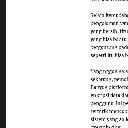
Selain kemudaha
pengalaman yang 
yang bersih, fit
yang bisa bantu 
bergantung pada
seperti itu bisa
Yang nggak kala
sekarang, pemai
Banyak platform
enkripsi data d
pengguna. Ini p
tertarik mencob
sistem yang sol
overthinking.