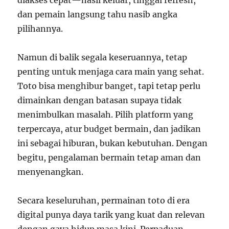
diakses cepat—hasil keluar, tinggal refresh,
dan pemain langsung tahu nasib angka
pilihannya.
Namun di balik segala keseruannya, tetap
penting untuk menjaga cara main yang sehat.
Toto bisa menghibur banget, tapi tetap perlu
dimainkan dengan batasan supaya tidak
menimbulkan masalah. Pilih platform yang
terpercaya, atur budget bermain, dan jadikan
ini sebagai hiburan, bukan kebutuhan. Dengan
begitu, pengalaman bermain tetap aman dan
menyenangkan.
Secara keseluruhan, permainan toto di era
digital punya daya tarik yang kuat dan relevan