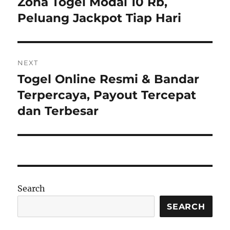
Zona Togel Modal 10 Rb,
Previous
post:
Peluang Jackpot Tiap Hari
NEXT
Togel Online Resmi & Bandar
Next
post:
Terpercaya, Payout Tercepat
dan Terbesar
Search
SEARCH