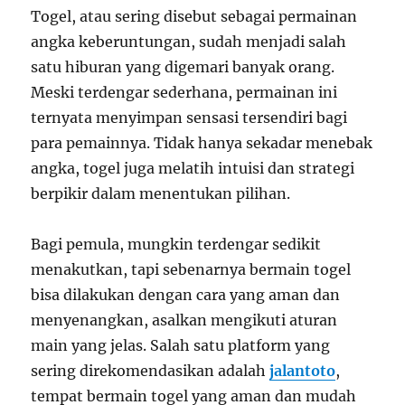
Togel, atau sering disebut sebagai permainan
angka keberuntungan, sudah menjadi salah
satu hiburan yang digemari banyak orang.
Meski terdengar sederhana, permainan ini
ternyata menyimpan sensasi tersendiri bagi
para pemainnya. Tidak hanya sekadar menebak
angka, togel juga melatih intuisi dan strategi
berpikir dalam menentukan pilihan.
Bagi pemula, mungkin terdengar sedikit
menakutkan, tapi sebenarnya bermain togel
bisa dilakukan dengan cara yang aman dan
menyenangkan, asalkan mengikuti aturan
main yang jelas. Salah satu platform yang
sering direkomendasikan adalah
jalantoto
,
tempat bermain togel yang aman dan mudah