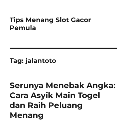
Tips Menang Slot Gacor
Pemula
Tag:
jalantoto
Serunya Menebak Angka:
Cara Asyik Main Togel
dan Raih Peluang
Menang