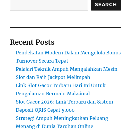
Togel
SEARCH
dan
Raih
Peluang
Menang
Recent Posts
Pendekatan Modern Dalam Mengelola Bonus
Turnover Secara Tepat
Pelajari Teknik Ampuh Mengalahkan Mesin
Slot dan Raih Jackpot Melimpah
Link Slot Gacor Terbaru Hari Ini Untuk
Pengalaman Bermain Maksimal
Slot Gacor 2026: Link Terbaru dan Sistem
Deposit QRIS Cepat 5.000
Strategi Ampuh Meningkatkan Peluang
Menang di Dunia Taruhan Online