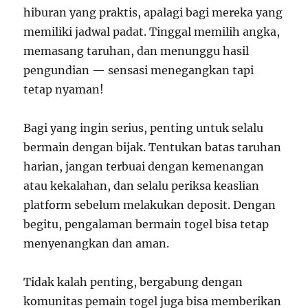
hiburan yang praktis, apalagi bagi mereka yang
memiliki jadwal padat. Tinggal memilih angka,
memasang taruhan, dan menunggu hasil
pengundian — sensasi menegangkan tapi
tetap nyaman!
Bagi yang ingin serius, penting untuk selalu
bermain dengan bijak. Tentukan batas taruhan
harian, jangan terbuai dengan kemenangan
atau kekalahan, dan selalu periksa keaslian
platform sebelum melakukan deposit. Dengan
begitu, pengalaman bermain togel bisa tetap
menyenangkan dan aman.
Tidak kalah penting, bergabung dengan
komunitas pemain togel juga bisa memberikan