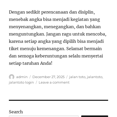
Dengan sedikit perencanaan dan disiplin,
menebak angka bisa menjadi kegiatan yang
menyenangkan, menegangkan, dan bahkan
menguntungkan. Jangan ragu untuk mencoba,
karena setiap angka yang dipilih bisa menjadi
tiket menuju kemenangan. Selamat bermain
dan semoga keberuntungan selalu menyertai
setiap taruhan Anda!
Author
Posted
Tags
admin
December 27, 2025
jalan toto
,
jalantoto
,
on
on
jalantoto login
Leave a comment
Serunya
Menebak
Angka:
Cara
Asyik
Search
Main