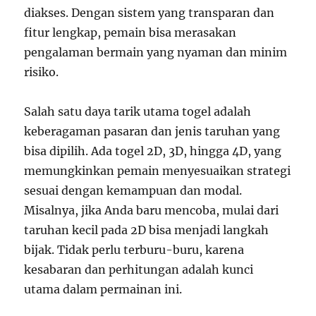
diakses. Dengan sistem yang transparan dan
fitur lengkap, pemain bisa merasakan
pengalaman bermain yang nyaman dan minim
risiko.
Salah satu daya tarik utama togel adalah
keberagaman pasaran dan jenis taruhan yang
bisa dipilih. Ada togel 2D, 3D, hingga 4D, yang
memungkinkan pemain menyesuaikan strategi
sesuai dengan kemampuan dan modal.
Misalnya, jika Anda baru mencoba, mulai dari
taruhan kecil pada 2D bisa menjadi langkah
bijak. Tidak perlu terburu-buru, karena
kesabaran dan perhitungan adalah kunci
utama dalam permainan ini.