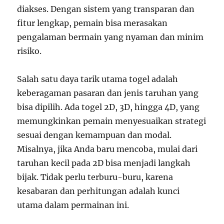
diakses. Dengan sistem yang transparan dan
fitur lengkap, pemain bisa merasakan
pengalaman bermain yang nyaman dan minim
risiko.
Salah satu daya tarik utama togel adalah
keberagaman pasaran dan jenis taruhan yang
bisa dipilih. Ada togel 2D, 3D, hingga 4D, yang
memungkinkan pemain menyesuaikan strategi
sesuai dengan kemampuan dan modal.
Misalnya, jika Anda baru mencoba, mulai dari
taruhan kecil pada 2D bisa menjadi langkah
bijak. Tidak perlu terburu-buru, karena
kesabaran dan perhitungan adalah kunci
utama dalam permainan ini.