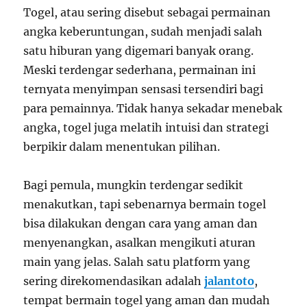
Togel, atau sering disebut sebagai permainan
angka keberuntungan, sudah menjadi salah
satu hiburan yang digemari banyak orang.
Meski terdengar sederhana, permainan ini
ternyata menyimpan sensasi tersendiri bagi
para pemainnya. Tidak hanya sekadar menebak
angka, togel juga melatih intuisi dan strategi
berpikir dalam menentukan pilihan.
Bagi pemula, mungkin terdengar sedikit
menakutkan, tapi sebenarnya bermain togel
bisa dilakukan dengan cara yang aman dan
menyenangkan, asalkan mengikuti aturan
main yang jelas. Salah satu platform yang
sering direkomendasikan adalah
jalantoto
,
tempat bermain togel yang aman dan mudah