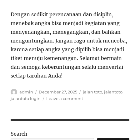
Dengan sedikit perencanaan dan disiplin,
menebak angka bisa menjadi kegiatan yang
menyenangkan, menegangkan, dan bahkan
menguntungkan. Jangan ragu untuk mencoba,
karena setiap angka yang dipilih bisa menjadi
tiket menuju kemenangan. Selamat bermain
dan semoga keberuntungan selalu menyertai
setiap taruhan Anda!
Author
Posted
Tags
admin
December 27, 2025
jalan toto
,
jalantoto
,
on
on
jalantoto login
Leave a comment
Serunya
Menebak
Angka:
Cara
Asyik
Search
Main