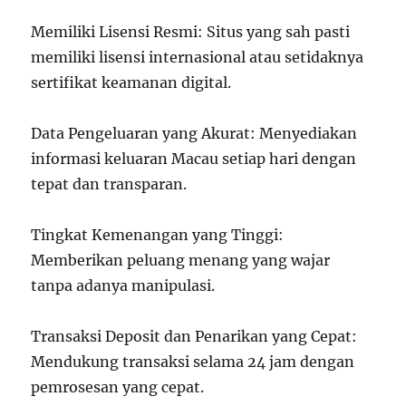
Memiliki Lisensi Resmi: Situs yang sah pasti
memiliki lisensi internasional atau setidaknya
sertifikat keamanan digital.
Data Pengeluaran yang Akurat: Menyediakan
informasi keluaran Macau setiap hari dengan
tepat dan transparan.
Tingkat Kemenangan yang Tinggi:
Memberikan peluang menang yang wajar
tanpa adanya manipulasi.
Transaksi Deposit dan Penarikan yang Cepat:
Mendukung transaksi selama 24 jam dengan
pemrosesan yang cepat.