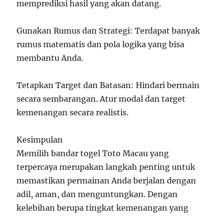
memprediksi hasil yang akan datang.
Gunakan Rumus dan Strategi: Terdapat banyak
rumus matematis dan pola logika yang bisa
membantu Anda.
Tetapkan Target dan Batasan: Hindari bermain
secara sembarangan. Atur modal dan target
kemenangan secara realistis.
Kesimpulan
Memilih bandar togel Toto Macau yang
terpercaya merupakan langkah penting untuk
memastikan permainan Anda berjalan dengan
adil, aman, dan menguntungkan. Dengan
kelebihan berupa tingkat kemenangan yang