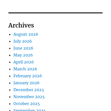
Archives
August 2026
July 2026
June 2026
May 2026
April 2026
March 2026
February 2026
January 2026
December 2025
November 2025
October 2025
September 2025