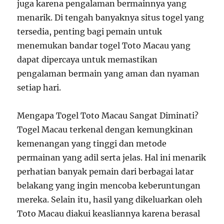
juga karena pengalaman bermainnya yang
menarik. Di tengah banyaknya situs togel yang
tersedia, penting bagi pemain untuk
menemukan bandar togel Toto Macau yang
dapat dipercaya untuk memastikan
pengalaman bermain yang aman dan nyaman
setiap hari.
Mengapa Togel Toto Macau Sangat Diminati?
Togel Macau terkenal dengan kemungkinan
kemenangan yang tinggi dan metode
permainan yang adil serta jelas. Hal ini menarik
perhatian banyak pemain dari berbagai latar
belakang yang ingin mencoba keberuntungan
mereka. Selain itu, hasil yang dikeluarkan oleh
Toto Macau diakui keasliannya karena berasal