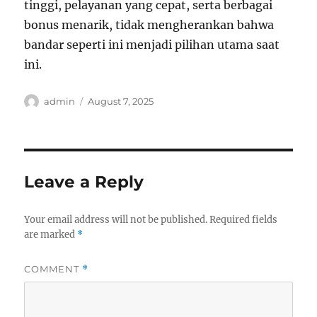
tinggi, pelayanan yang cepat, serta berbagai
bonus menarik, tidak mengherankan bahwa
bandar seperti ini menjadi pilihan utama saat
ini.
Author
Posted
admin
August 7, 2025
on
Leave a Reply
Your email address will not be published.
Required fields
are marked
*
COMMENT
*