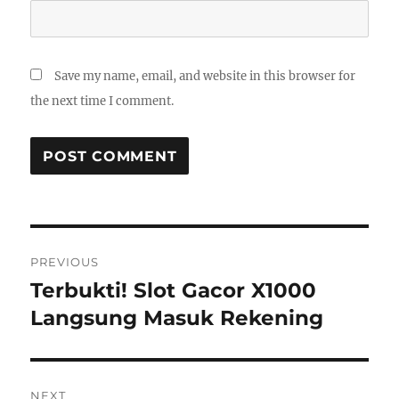
Save my name, email, and website in this browser for
the next time I comment.
Post
PREVIOUS
navigation
Terbukti! Slot Gacor X1000
Previous
post:
Langsung Masuk Rekening
NEXT