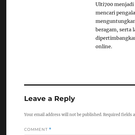
Ulti700 menjadi
mencari pengal
menguntungkan. 
beragam, serta l
dipertimbangkan
online.
Leave a Reply
Your email address will not be published.
Required fields
COMMENT
*