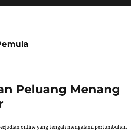
 Pemula
an Peluang Menang
r
perjudian online yang tengah mengalami pertumbuhan