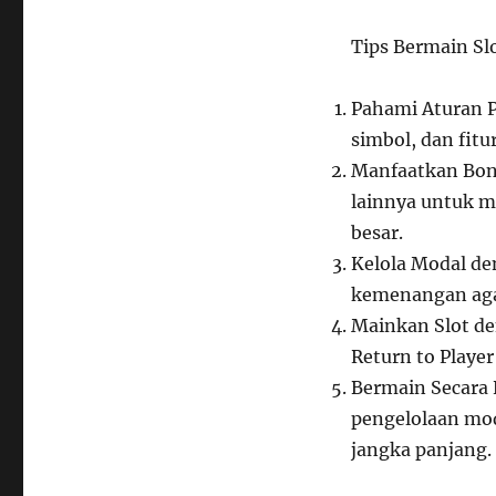
Tips Bermain Sl
Pahami Aturan P
simbol, dan fitu
Manfaatkan Bon
lainnya untuk m
besar.
Kelola Modal de
kemenangan agar
Mainkan Slot de
Return to Playe
Bermain Secara 
pengelolaan mo
jangka panjang.