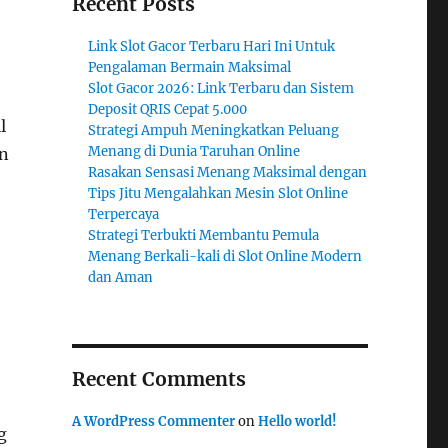
Recent Posts
Link Slot Gacor Terbaru Hari Ini Untuk
Pengalaman Bermain Maksimal
Slot Gacor 2026: Link Terbaru dan Sistem
Deposit QRIS Cepat 5.000
l
Strategi Ampuh Meningkatkan Peluang
Menang di Dunia Taruhan Online
an
Rasakan Sensasi Menang Maksimal dengan
Tips Jitu Mengalahkan Mesin Slot Online
Terpercaya
Strategi Terbukti Membantu Pemula
Menang Berkali-kali di Slot Online Modern
dan Aman
Recent Comments
A WordPress Commenter
on
Hello world!
g