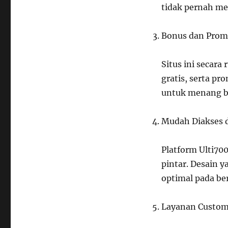
tidak pernah m
Bonus dan Prom
Situs ini secara
gratis, serta p
untuk menang b
Mudah Diakses d
Platform Ulti70
pintar. Desain 
optimal pada ber
Layanan Custom