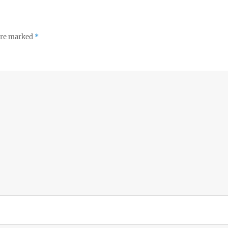
 are marked
*