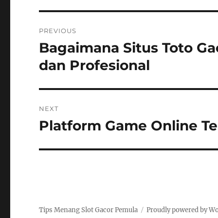
Post
PREVIOUS
navigation
Bagaimana Situs Toto G
Previous
post:
dan Profesional
NEXT
Platform Game Online T
Next
post:
Tips Menang Slot Gacor Pemula
Proudly powered by W