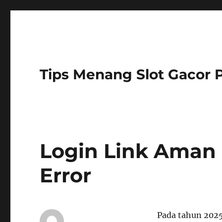
Tips Menang Slot Gacor
Login Link Aman 
Error
Pada tahun 2025