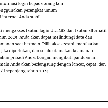
nformasi login kepada orang lain
menggunakan perangkat umum
 internet Anda stabil
i mengakses tautan login ULT288 dan tautan alternatif
hun 2025, Anda akan dapat melindungi data dan
anan saat bermain. Pilih akses resmi, manfaatkan
if jika diperlukan, dan selalu utamakan keamanan
 akun pribadi Anda. Dengan mengikuti panduan ini,
ain Anda akan berlangsung dengan lancar, cepat, dan
di sepanjang tahun 2025.