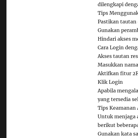
dilengkapi denga
Tips Menggunaka
Pastikan tautan
Gunakan peramb
Hindari akses me
Cara Login den
Akses tautan re
Masukkan nama 
Aktifkan fitur 2
Klik Login
Apabila mengala
yang tersedia s
Tips Keamanan
Untuk menjaga a
berikut beberap
Gunakan kata s