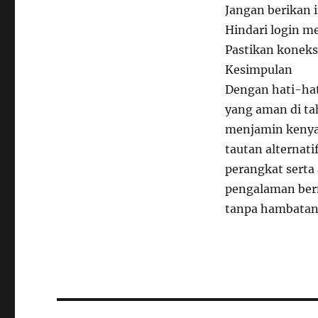
Jangan berikan i
Hindari login 
Pastikan koneksi
Kesimpulan
Dengan hati-hat
yang aman di ta
menjamin kenyam
tautan alternat
perangkat serta
pengalaman berm
tanpa hambatan 