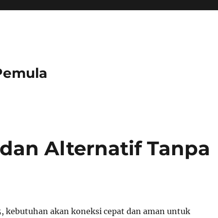
 Pemula
dan Alternatif Tanpa
, kebutuhan akan koneksi cepat dan aman untuk