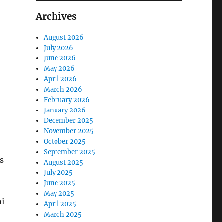
Archives
August 2026
July 2026
June 2026
May 2026
April 2026
March 2026
February 2026
January 2026
December 2025
November 2025
October 2025
September 2025
s
August 2025
July 2025
June 2025
May 2025
ni
April 2025
March 2025