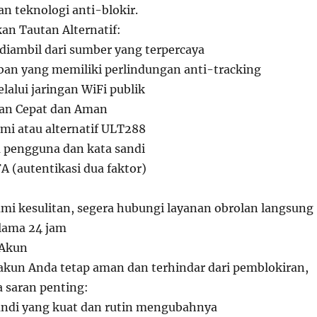
n teknologi anti-blokir.
n Tautan Alternatif:
 diambil dari sumber yang terpercaya
an yang memiliki perlindungan anti-tracking
lalui jaringan WiFi publik
gan Cepat dan Aman
smi atau alternatif ULT288
pengguna dan kata sandi
FA (autentikasi dua faktor)
mi kesulitan, segera hubungi layanan obrolan langsung
elama 24 jam
 Akun
kun Anda tetap aman dan terhindar dari pemblokiran,
a saran penting:
andi yang kuat dan rutin mengubahnya