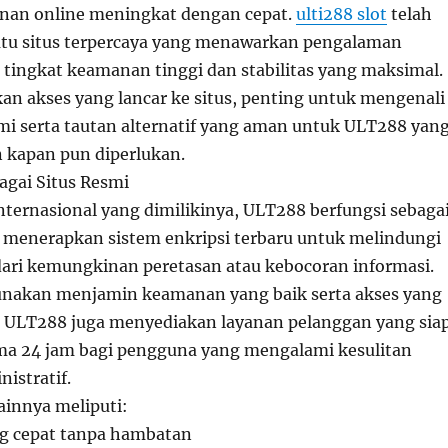
nan online meningkat dengan cepat.
ulti288 slot
telah
atu situs terpercaya yang menawarkan pengalaman
tingkat keamanan tinggi dan stabilitas yang maksimal.
n akses yang lancar ke situs, penting untuk mengenali
smi serta tautan alternatif yang aman untuk ULT288 yan
 kapan pun diperlukan.
gai Situs Resmi
nternasional yang dimilikinya, ULT288 berfungsi sebaga
g menerapkan sistem enkripsi terbaru untuk melindungi
ari kemungkinan peretasan atau kebocoran informasi.
unakan menjamin keamanan yang baik serta akses yang
tu, ULT288 juga menyediakan layanan pelanggan yang sia
a 24 jam bagi pengguna yang mengalami kesulitan
nistratif.
ainnya meliputi:
ng cepat tanpa hambatan