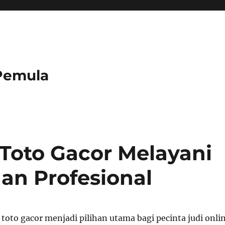
 Pemula
Toto Gacor Melayani
an Profesional
 toto gacor menjadi pilihan utama bagi pecinta judi onli