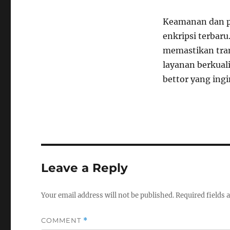
Keamanan dan pri
enkripsi terbar
memastikan tran
layanan berkuali
bettor yang ingi
Leave a Reply
Your email address will not be published.
Required fields
COMMENT
*