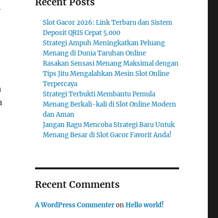
Recent Posts
n
Slot Gacor 2026: Link Terbaru dan Sistem
Deposit QRIS Cepat 5.000
Strategi Ampuh Meningkatkan Peluang
Menang di Dunia Taruhan Online
Rasakan Sensasi Menang Maksimal dengan
Tips Jitu Mengalahkan Mesin Slot Online
Terpercaya
h
Strategi Terbukti Membantu Pemula
n
Menang Berkali-kali di Slot Online Modern
dan Aman
Jangan Ragu Mencoba Strategi Baru Untuk
Menang Besar di Slot Gacor Favorit Anda!
Recent Comments
A WordPress Commenter
on
Hello world!