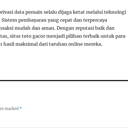
vasi data pemain selalu dijaga ketat melalui teknologi
u. Sistem pembayaran yang cepat dan terpercaya
saksi mudah dan aman. Dengan reputasi baik dan
tas, situs toto gacor menjadi pilihan terbaik untuk para
n hasil maksimal dari taruhan online mereka.
 are marked
*