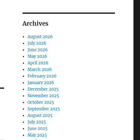
Archives
August 2026
July 2026
June 2026
May 2026
April 2026
March 2026
February 2026
January 2026
December 2025
November 2025
October 2025
September 2025
August 2025
July 2025
June 2025
May 2025