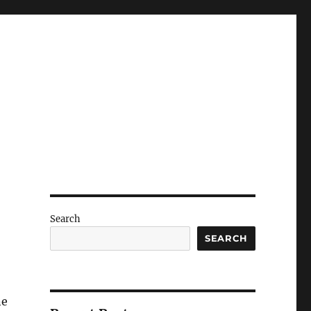
Search
SEARCH
ne