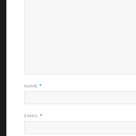
NAME
*
EMAIL
*