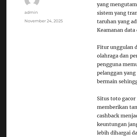
yang mengutama
Author
admin
sistem yang tra
Posted
November 24, 2025
taruhan yang ad
on
Keamanan data da
Fitur unggulan d
olahraga dan pe
pengguna memud
pelanggan yang 
bermain sehing
Situs toto gaco
memberikan tam
cashback menjad
keuntungan jang
lebih dihargai d