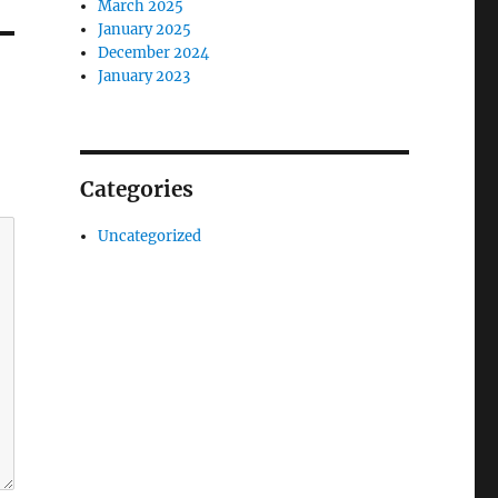
March 2025
January 2025
December 2024
January 2023
Categories
Uncategorized