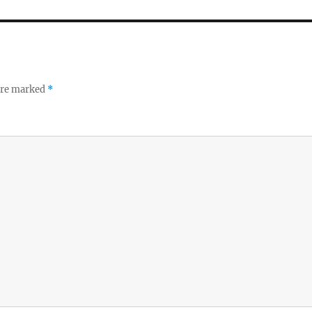
 are marked
*