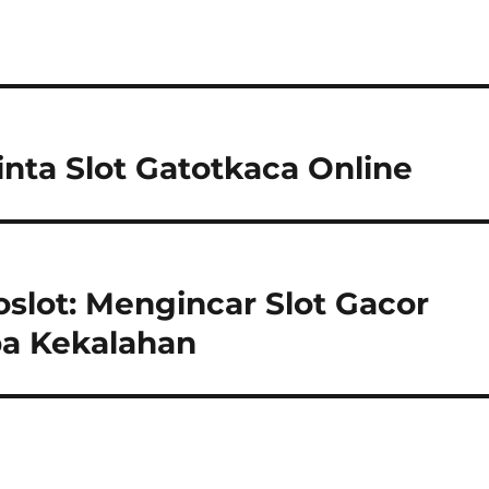
nta Slot Gatotkaca Online
slot: Mengincar Slot Gacor
a Kekalahan