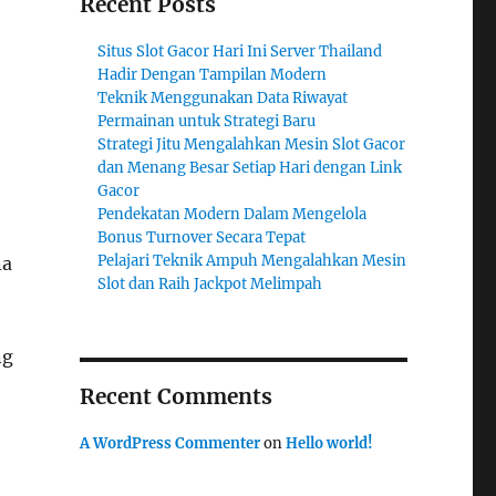
Recent Posts
Situs Slot Gacor Hari Ini Server Thailand
Hadir Dengan Tampilan Modern
Teknik Menggunakan Data Riwayat
Permainan untuk Strategi Baru
Strategi Jitu Mengalahkan Mesin Slot Gacor
dan Menang Besar Setiap Hari dengan Link
Gacor
Pendekatan Modern Dalam Mengelola
Bonus Turnover Secara Tepat
Pelajari Teknik Ampuh Mengalahkan Mesin
na
Slot dan Raih Jackpot Melimpah
ng
Recent Comments
A WordPress Commenter
on
Hello world!