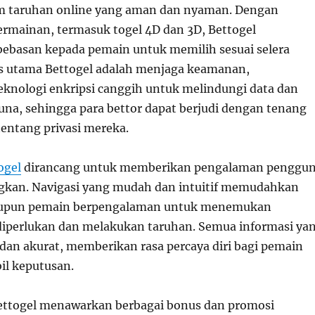
rm taruhan online yang aman dan nyaman. Dengan
ermainan, termasuk togel 4D dan 3D, Bettogel
ebasan kepada pemain untuk memilih sesuai selera
as utama Bettogel adalah menjaga keamanan,
nologi enkripsi canggih untuk melindungi data dan
una, sehingga para bettor dapat berjudi dengan tenang
tentang privasi mereka.
ogel
dirancang untuk memberikan pengalaman penggu
kan. Navigasi yang mudah dan intuitif memudahkan
aupun pemain berpengalaman untuk menemukan
diperlukan dan melakukan taruhan. Semua informasi ya
 dan akurat, memberikan rasa percaya diri bagi pemain
l keputusan.
 Bettogel menawarkan berbagai bonus dan promosi