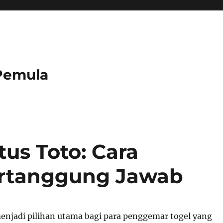
 Pemula
tus Toto: Cara
ertanggung Jawab
menjadi pilihan utama bagi para penggemar togel yang