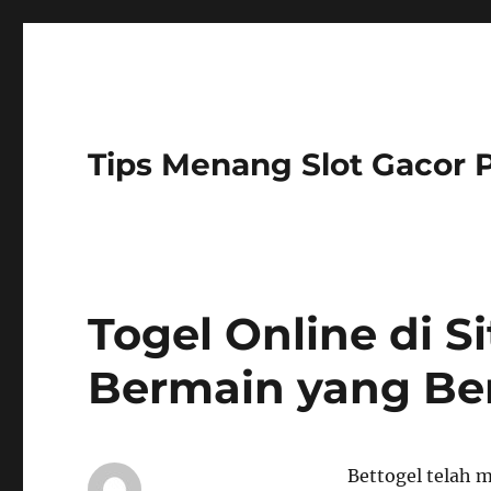
Tips Menang Slot Gacor
Togel Online di Si
Bermain yang B
Bettogel telah 