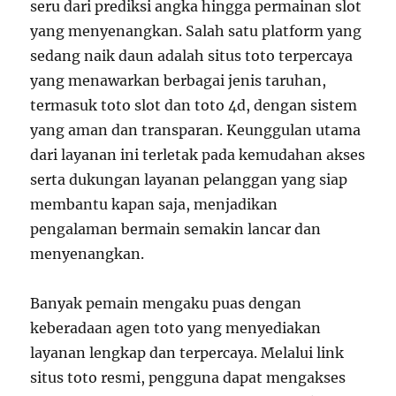
seru dari prediksi angka hingga permainan slot
yang menyenangkan. Salah satu platform yang
sedang naik daun adalah situs toto terpercaya
yang menawarkan berbagai jenis taruhan,
termasuk toto slot dan toto 4d, dengan sistem
yang aman dan transparan. Keunggulan utama
dari layanan ini terletak pada kemudahan akses
serta dukungan layanan pelanggan yang siap
membantu kapan saja, menjadikan
pengalaman bermain semakin lancar dan
menyenangkan.
Banyak pemain mengaku puas dengan
keberadaan agen toto yang menyediakan
layanan lengkap dan terpercaya. Melalui link
situs toto resmi, pengguna dapat mengakses