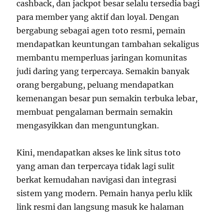
cashback, dan jackpot besar selalu tersedia bagi
para member yang aktif dan loyal. Dengan
bergabung sebagai agen toto resmi, pemain
mendapatkan keuntungan tambahan sekaligus
membantu memperluas jaringan komunitas
judi daring yang terpercaya. Semakin banyak
orang bergabung, peluang mendapatkan
kemenangan besar pun semakin terbuka lebar,
membuat pengalaman bermain semakin
mengasyikkan dan menguntungkan.
Kini, mendapatkan akses ke link situs toto
yang aman dan terpercaya tidak lagi sulit
berkat kemudahan navigasi dan integrasi
sistem yang modern. Pemain hanya perlu klik
link resmi dan langsung masuk ke halaman