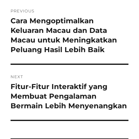
Post
PREVIOUS
navigation
Cara Mengoptimalkan
Previous
post:
Keluaran Macau dan Data
Macau untuk Meningkatkan
Peluang Hasil Lebih Baik
NEXT
Fitur-Fitur Interaktif yang
Next
post:
Membuat Pengalaman
Bermain Lebih Menyenangkan