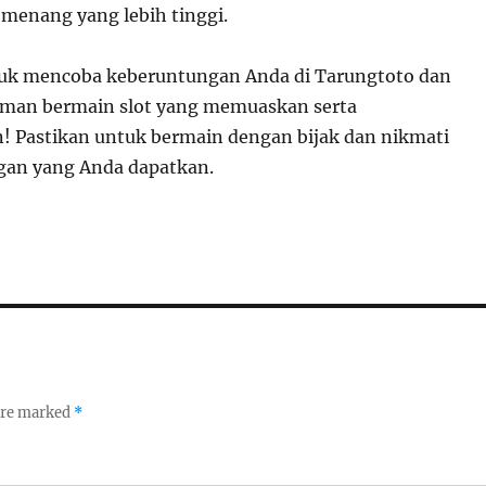
menang yang lebih tinggi.
tuk mencoba keberuntungan Anda di Tarungtoto dan
aman bermain slot yang memuaskan serta
 Pastikan untuk bermain dengan bijak dan nikmati
gan yang Anda dapatkan.
 are marked
*