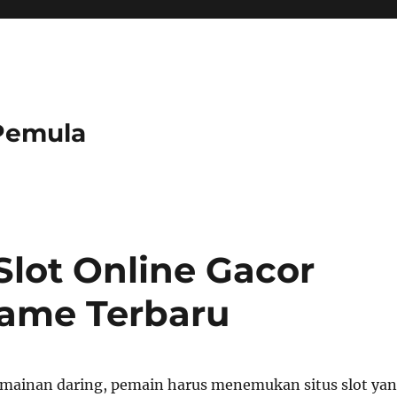
 Pemula
Slot Online Gacor
Game Terbaru
mainan daring, pemain harus menemukan situs slot ya