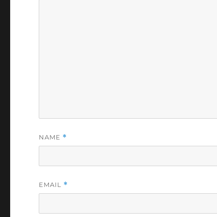
NAME
*
EMAIL
*