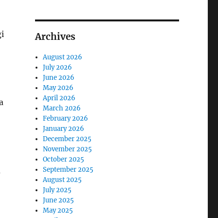
i
Archives
August 2026
July 2026
June 2026
May 2026
April 2026
a
March 2026
February 2026
January 2026
December 2025
November 2025
October 2025
u
September 2025
August 2025
July 2025
June 2025
May 2025