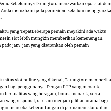
t Demo SebelumnyaTarungtoto menawarkan opsi slot de
 Anda memahami pola permainan sebelum menggunak
.
aktu yang TepatBeberapa pemain meyakini ada waktu
 mesin slot lebih mungkin memberikan kemenangan.
n pada jam-jam yang disarankan oleh pemain
atu situs slot online yang dikenal, Tarungtoto memberik
gan bagi penggunanya. Dengan RTP yang menarik,
an berkualitas yang beragam, bonus menarik, serta
n yang responsif, situs ini menjadi pilihan utama bagi
ingin mencoba keberuntungan di permainan slot online