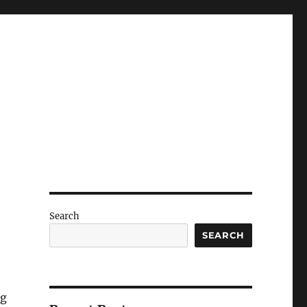
Search
SEARCH
ng