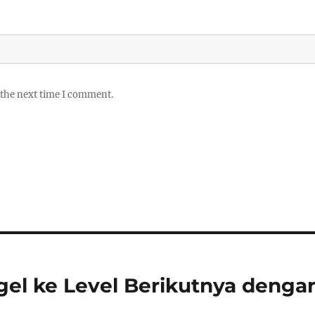
 the next time I comment.
l ke Level Berikutnya denga