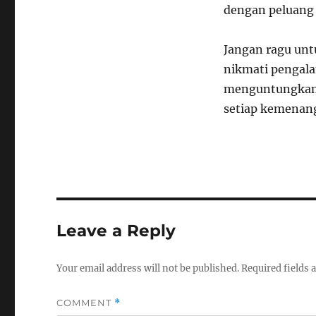
dengan peluang 
Jangan ragu un
nikmati pengal
menguntungkan!
setiap kemenan
Leave a Reply
Your email address will not be published.
Required fields
COMMENT
*