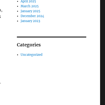
April 2025
March 2025
n,
January 2025
k
December 2024
January 2023
Categories
Uncategorized
.