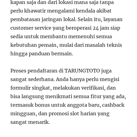
kapan saja dan dari lokasi mana saja tanpa
perlu khawatir mengalami kendala akibat
pembatasan jaringan lokal. Selain itu, layanan
customer service yang beroperasi 24 jam siap
sedia untuk membantu memenuhi semua
kebutuhan pemain, mulai dari masalah teknis
hingga panduan bermain.
Proses pendaftaran di TARUNGTOTO juga
sangat sederhana. Anda hanya perlu mengisi
formulir singkat, melakukan verifikasi, dan
bisa langsung menikmati semua fitur yang ada,
termasuk bonus untuk anggota baru, cashback
mingguan, dan promosi slot harian yang
sangat menarik.