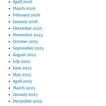
April 2026
March 2026
February 2026
January 2026
December 2025
November 2025
October 2025
September 2025
August 2025
July 2025
June 2025
May 2025
April 2025
March 2025
January 2025
December 2024