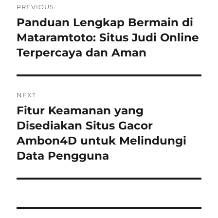
PREVIOUS
navigation
Panduan Lengkap Bermain di
Previous
post:
Mataramtoto: Situs Judi Online
Terpercaya dan Aman
NEXT
Fitur Keamanan yang
Next
post:
Disediakan Situs Gacor
Ambon4D untuk Melindungi
Data Pengguna