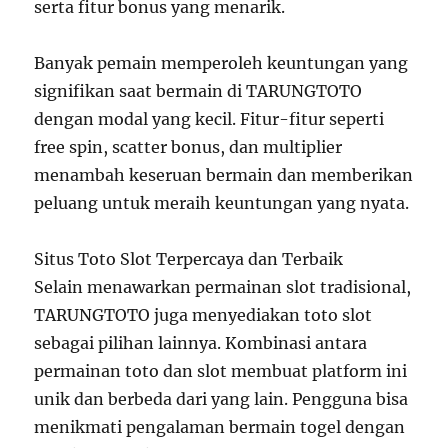
serta fitur bonus yang menarik.
Banyak pemain memperoleh keuntungan yang
signifikan saat bermain di TARUNGTOTO
dengan modal yang kecil. Fitur-fitur seperti
free spin, scatter bonus, dan multiplier
menambah keseruan bermain dan memberikan
peluang untuk meraih keuntungan yang nyata.
Situs Toto Slot Terpercaya dan Terbaik
Selain menawarkan permainan slot tradisional,
TARUNGTOTO juga menyediakan toto slot
sebagai pilihan lainnya. Kombinasi antara
permainan toto dan slot membuat platform ini
unik dan berbeda dari yang lain. Pengguna bisa
menikmati pengalaman bermain togel dengan