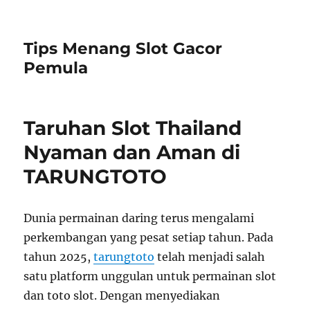
Tips Menang Slot Gacor
Pemula
Taruhan Slot Thailand
Nyaman dan Aman di
TARUNGTOTO
Dunia permainan daring terus mengalami
perkembangan yang pesat setiap tahun. Pada
tahun 2025,
tarungtoto
telah menjadi salah
satu platform unggulan untuk permainan slot
dan toto slot. Dengan menyediakan