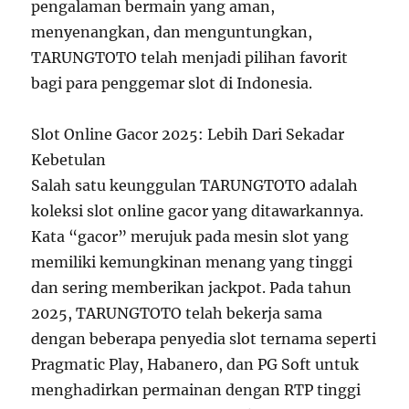
pengalaman bermain yang aman,
menyenangkan, dan menguntungkan,
TARUNGTOTO telah menjadi pilihan favorit
bagi para penggemar slot di Indonesia.
Slot Online Gacor 2025: Lebih Dari Sekadar
Kebetulan
Salah satu keunggulan TARUNGTOTO adalah
koleksi slot online gacor yang ditawarkannya.
Kata “gacor” merujuk pada mesin slot yang
memiliki kemungkinan menang yang tinggi
dan sering memberikan jackpot. Pada tahun
2025, TARUNGTOTO telah bekerja sama
dengan beberapa penyedia slot ternama seperti
Pragmatic Play, Habanero, dan PG Soft untuk
menghadirkan permainan dengan RTP tinggi