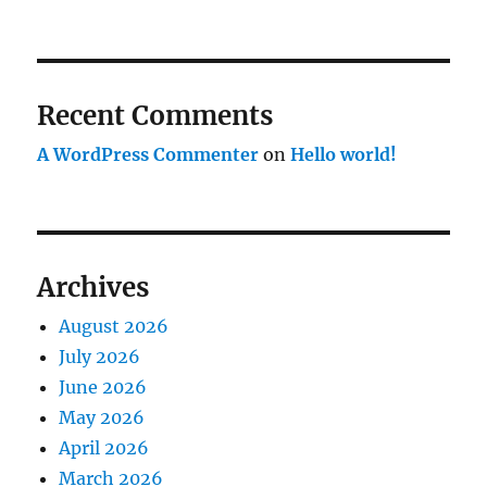
Recent Comments
A WordPress Commenter
on
Hello world!
Archives
August 2026
July 2026
June 2026
May 2026
April 2026
March 2026