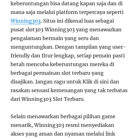
keberuntungan bisa datang kapan saja dan di
mana saja melalui platform terpercaya seperti
Winning303
. Situs ini dikenal luas sebagai
pusat slot303 Winning303 yang menawarkan
pengalaman bermain yang seru dan
menguntungkan. Dengan tampilan yang user-
friendly dan fitur lengkap, setiap pemain pasti
betah mencoba keberuntungan mereka di
berbagai permainan slot terbaru yang
disajikan. Jangan ragu untuk Klik di sini dan
rasakan sensasi kemenangan yang tak terbatas
dari Winning303 Slot Terbaru.
Selain menawarkan berbagai pilihan game
menarik, Winning303 resmi menyediakan
akses yang aman dan nyaman melalui link