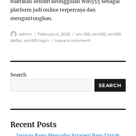
buktikan sendiri keunggulan Win555 sebagai
platform judi online terpercaya dan
menguntungkan.
Author
Posted
Tags
admin
February 6, 2026
win 555
,
win555
,
win555
on
on
daftar
,
win555 login
Leave a comment
Cara
Memahami
Fitur
Khusus
dalam
Search
Game
Slot
SEARCH
Recent Posts
Jangan Ragu Mencoba Strategi Baru Untuk