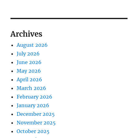
Archives
August 2026
July 2026
June 2026
May 2026
April 2026
March 2026
February 2026
January 2026
December 2025
November 2025
October 2025