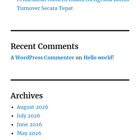
Turnover Secara Tepat
Recent Comments
A WordPress Commenter
on
Hello world!
Archives
August 2026
July 2026
June 2026
May 2026