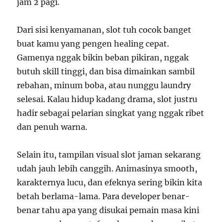
jam 2 pagi.
Dari sisi kenyamanan, slot tuh cocok banget
buat kamu yang pengen healing cepat.
Gamenya nggak bikin beban pikiran, nggak
butuh skill tinggi, dan bisa dimainkan sambil
rebahan, minum boba, atau nunggu laundry
selesai. Kalau hidup kadang drama, slot justru
hadir sebagai pelarian singkat yang nggak ribet
dan penuh warna.
Selain itu, tampilan visual slot jaman sekarang
udah jauh lebih canggih. Animasinya smooth,
karakternya lucu, dan efeknya sering bikin kita
betah berlama-lama. Para developer benar-
benar tahu apa yang disukai pemain masa kini