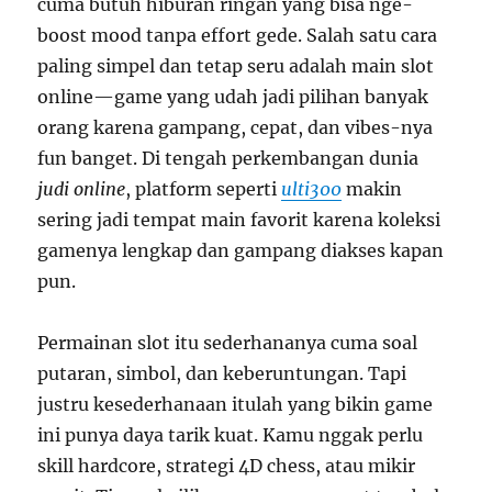
cuma butuh hiburan ringan yang bisa nge-
boost mood tanpa effort gede. Salah satu cara
paling simpel dan tetap seru adalah main slot
online—game yang udah jadi pilihan banyak
orang karena gampang, cepat, dan vibes-nya
fun banget. Di tengah perkembangan dunia
judi online
, platform seperti
ulti300
makin
sering jadi tempat main favorit karena koleksi
gamenya lengkap dan gampang diakses kapan
pun.
Permainan slot itu sederhananya cuma soal
putaran, simbol, dan keberuntungan. Tapi
justru kesederhanaan itulah yang bikin game
ini punya daya tarik kuat. Kamu nggak perlu
skill hardcore, strategi 4D chess, atau mikir