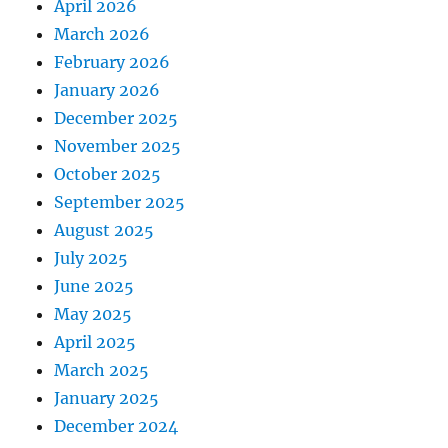
April 2026
March 2026
February 2026
January 2026
December 2025
November 2025
October 2025
September 2025
August 2025
July 2025
June 2025
May 2025
April 2025
March 2025
January 2025
December 2024