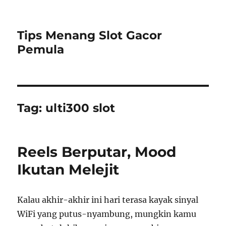
Tips Menang Slot Gacor
Pemula
Tag:
ulti300 slot
Reels Berputar, Mood
Ikutan Melejit
Kalau akhir-akhir ini hari terasa kayak sinyal
WiFi yang putus-nyambung, mungkin kamu