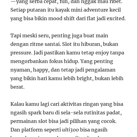
—yang serba cepat, fun, dan nggak mau ribet.
Setiap putaran itu kayak mini adventure kecil
yang bisa bikin mood shift dari flat jadi excited.
Tapi meski seru, penting juga buat main
dengan ritme santai. Slot itu hiburan, bukan
pressure. Jadi pastikan kamu tetap enjoy tanpa
mengorbankan fokus hidup. Yang penting
nyaman, happy, dan tetap jadi pengalaman
yang bikin hari kamu lebih bright, bukan lebih
berat.
Kalau kamu lagi cari aktivitas ringan yang bisa
ngasih spark baru di sela-sela rutinitas padat,
permainan slot bisa jadi pilihan yang cocok.
Dan platform seperti
ulti300
bisa ngasih