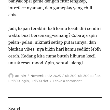
banyak opsi game dengan fitur lengkap,
interface nyaman, dan gameplay yang chill
abis.
Jadi, kapan terakhir kali kamu kasih diri sendiri
waktu buat bersenang-senang? Coba aja spin
pelan-pelan, nikmati setiap putarannya, dan
biarkan vibes-nya bikin hari kamu sedikit lebih
cerah. Kadang kita cuma butuh hiburan kecil
untuk reset mood. Spin, santai, ulangi.
Author
Posted
Tags
admin
November 22, 2025
ulti300
,
ulti300 daftar
,
on
on
ulti300 login
,
ulti300 slot
Leave a comment
Reels
Berputar,
Mood
Ikutan
Melejit
Search