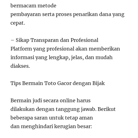
bermacam metode
pembayaran serta proses penarikan dana yang
cepat.
– Sikap Transparan dan Profesional
Platform yang profesional akan memberikan
informasi yang lengkap, jelas, dan mudah
diakses.
Tips Bermain Toto Gacor dengan Bijak
Bermain judi secara online harus
dilakukan dengan tanggung jawab. Berikut
beberapa saran untuk tetap aman
dan menghindari kerugian besar: