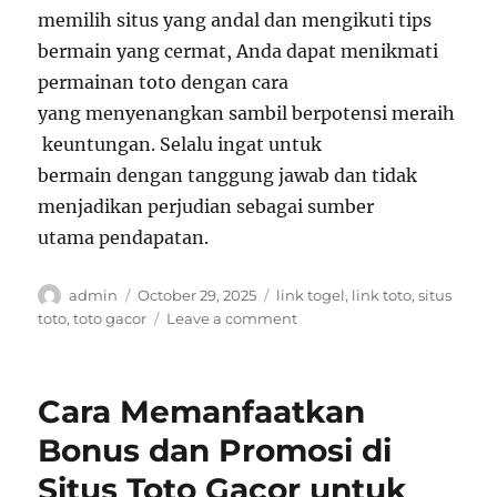
memilih situs yang andal dan mengikuti tips
bermain yang cermat, Anda dapat menikmati
permainan toto dengan cara
yang menyenangkan sambil berpotensi meraih
keuntungan. Selalu ingat untuk
bermain dengan tanggung jawab dan tidak
menjadikan perjudian sebagai sumber
utama pendapatan.
Author
Posted
Tags
admin
October 29, 2025
link togel
,
link toto
,
situs
on
on
toto
,
toto gacor
Leave a comment
Keberhasilan
Strategi
Bermain
Cara Memanfaatkan
di
Situs
Bonus dan Promosi di
Toto
Situs Toto Gacor untuk
Gacor