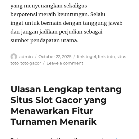
yang menyenangkan sekaligus
berpotensi meraih keuntungan. Selalu
ingat untuk bermain dengan tanggung jawab
dan jangan jadikan perjudian sebagai
sumber pendapatan utama.
Author
Posted
Tags
admin
October 22, 2025
link togel
,
link toto
,
situs
on
on
toto
,
toto gacor
Leave a comment
Peran
Customer
Service
Ulasan Lengkap tentang
dalam
Meningkatkan
Situs Slot Gacor yang
Kepercayaan
Menawarkan Fitur
di
Situs
Turnamen Menarik
Toto
Gacor