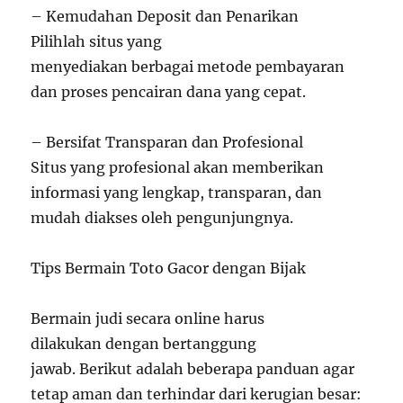
– Kemudahan Deposit dan Penarikan
Pilihlah situs yang
menyediakan berbagai metode pembayaran
dan proses pencairan dana yang cepat.
– Bersifat Transparan dan Profesional
Situs yang profesional akan memberikan
informasi yang lengkap, transparan, dan
mudah diakses oleh pengunjungnya.
Tips Bermain Toto Gacor dengan Bijak
Bermain judi secara online harus
dilakukan dengan bertanggung
jawab. Berikut adalah beberapa panduan agar
tetap aman dan terhindar dari kerugian besar: