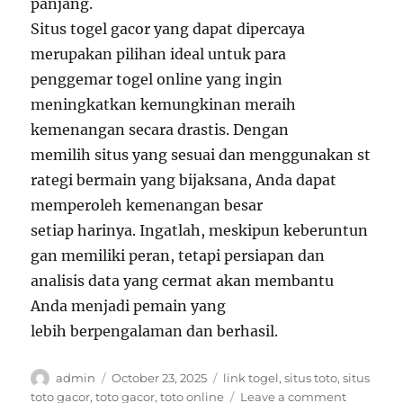
panjang.
Situs togel gacor yang dapat dipercaya
merupakan pilihan ideal untuk para
penggemar togel online yang ingin
meningkatkan kemungkinan meraih
kemenangan secara drastis. Dengan
memilih situs yang sesuai dan menggunakan st
rategi bermain yang bijaksana, Anda dapat
memperoleh kemenangan besar
setiap harinya. Ingatlah, meskipun keberuntun
gan memiliki peran, tetapi persiapan dan
analisis data yang cermat akan membantu
Anda menjadi pemain yang
lebih berpengalaman dan berhasil.
Author
Posted
Tags
admin
October 23, 2025
link togel
,
situs toto
,
situs
on
on
toto gacor
,
toto gacor
,
toto online
Leave a comment