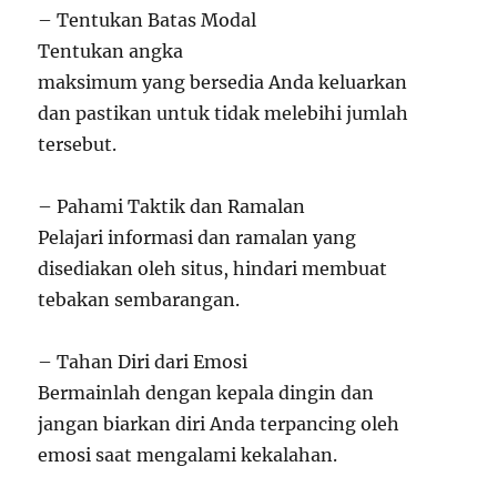
– Tentukan Batas Modal
Tentukan angka
maksimum yang bersedia Anda keluarkan
dan pastikan untuk tidak melebihi jumlah
tersebut.
– Pahami Taktik dan Ramalan
Pelajari informasi dan ramalan yang
disediakan oleh situs, hindari membuat
tebakan sembarangan.
– Tahan Diri dari Emosi
Bermainlah dengan kepala dingin dan
jangan biarkan diri Anda terpancing oleh
emosi saat mengalami kekalahan.