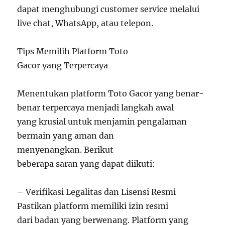
dapat menghubungi customer service melalui
live chat, WhatsApp, atau telepon.
Tips Memilih Platform Toto
Gacor yang Terpercaya
Menentukan platform Toto Gacor yang benar-
benar terpercaya menjadi langkah awal
yang krusial untuk menjamin pengalaman
bermain yang aman dan
menyenangkan. Berikut
beberapa saran yang dapat diikuti:
– Verifikasi Legalitas dan Lisensi Resmi
Pastikan platform memiliki izin resmi
dari badan yang berwenang. Platform yang