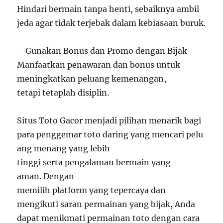
Hindari bermain tanpa henti, sebaiknya ambil
jeda agar tidak terjebak dalam kebiasaan buruk.
– Gunakan Bonus dan Promo dengan Bijak
Manfaatkan penawaran dan bonus untuk
meningkatkan peluang kemenangan,
tetapi tetaplah disiplin.
Situs Toto Gacor menjadi pilihan menarik bagi
para penggemar toto daring yang mencari pelu
ang menang yang lebih
tinggi serta pengalaman bermain yang
aman. Dengan
memilih platform yang tepercaya dan
mengikuti saran permainan yang bijak, Anda
dapat menikmati permainan toto dengan cara