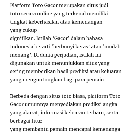
Platform Toto Gacor merupakan situs judi
toto secara online yang terkenal memiliki
tingkat keberhasilan atau kemenangan
yang cukup
signifikan. Istilah ‘Gacor’ dalam bahasa
Indonesia berarti ‘berbunyi keras’ atau ‘mudah
menang’. Di dunia perjudian, istilah ini
digunakan untuk menunjukkan situs yang
sering memberikan hasil prediksi atau keluaran
yang menguntungkan bagi para pemain.
Berbeda dengan situs toto biasa, platform Toto
Gacor umumnya menyediakan prediksi angka
yang akurat, informasi keluaran terbaru, serta
berbagai fitur
yang membantu pemain mencapai kemenanga