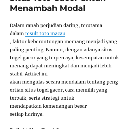
Berbasis
Menambah Modal
Data
dan
Statistik
Dalam ranah perjudian daring, terutama
dalam
result toto macau
, faktor keberuntungan memang menjadi yang
paling penting. Namun, dengan adanya situs
togel gacor yang terpercaya, kesempatan untuk
menang dapat meningkat dan menjadi lebih
stabil. Artikel ini
akan mengulas secara mendalam tentang peng
ertian situs togel gacor, cara memilih yang
terbaik, serta strategi untuk
mendapatkan kemenangan besar
setiap harinya.