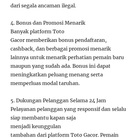
dari segala ancaman ilegal.
4. Bonus dan Promosi Menarik
Banyak platform Toto
Gacor memberikan bonus pendaftaran,
cashback, dan berbagai promosi menarik
lainnya untuk menarik perhatian pemain baru
maupun yang sudah ada. Bonus ini dapat
meningkatkan peluang menang serta
memperluas modal taruhan.
5. Dukungan Pelanggan Selama 24 Jam
Pelayanan pelanggan yang responsif dan selalu
siap membantu kapan saja
menjadi keunggulan
tambahan dari platform Toto Gacor. Pemain