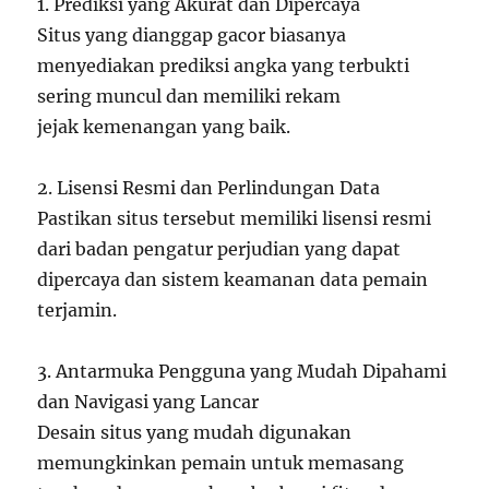
1. Prediksi yang Akurat dan Dipercaya
Situs yang dianggap gacor biasanya
menyediakan prediksi angka yang terbukti
sering muncul dan memiliki rekam
jejak kemenangan yang baik.
2. Lisensi Resmi dan Perlindungan Data
Pastikan situs tersebut memiliki lisensi resmi
dari badan pengatur perjudian yang dapat
dipercaya dan sistem keamanan data pemain
terjamin.
3. Antarmuka Pengguna yang Mudah Dipahami
dan Navigasi yang Lancar
Desain situs yang mudah digunakan
memungkinkan pemain untuk memasang