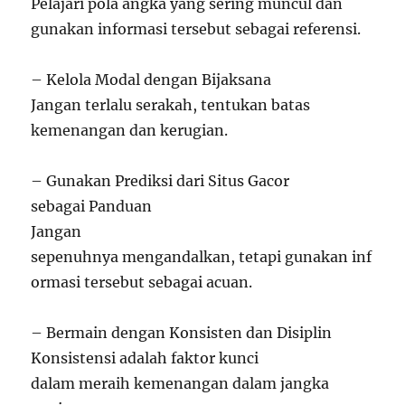
Pelajari pola angka yang sering muncul dan
gunakan informasi tersebut sebagai referensi.
– Kelola Modal dengan Bijaksana
Jangan terlalu serakah, tentukan batas
kemenangan dan kerugian.
– Gunakan Prediksi dari Situs Gacor
sebagai Panduan
Jangan
sepenuhnya mengandalkan, tetapi gunakan inf
ormasi tersebut sebagai acuan.
– Bermain dengan Konsisten dan Disiplin
Konsistensi adalah faktor kunci
dalam meraih kemenangan dalam jangka