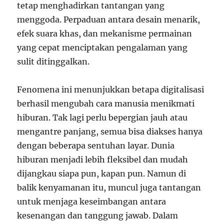
tetap menghadirkan tantangan yang
menggoda. Perpaduan antara desain menarik,
efek suara khas, dan mekanisme permainan
yang cepat menciptakan pengalaman yang
sulit ditinggalkan.
Fenomena ini menunjukkan betapa digitalisasi
berhasil mengubah cara manusia menikmati
hiburan. Tak lagi perlu bepergian jauh atau
mengantre panjang, semua bisa diakses hanya
dengan beberapa sentuhan layar. Dunia
hiburan menjadi lebih fleksibel dan mudah
dijangkau siapa pun, kapan pun. Namun di
balik kenyamanan itu, muncul juga tantangan
untuk menjaga keseimbangan antara
kesenangan dan tanggung jawab. Dalam