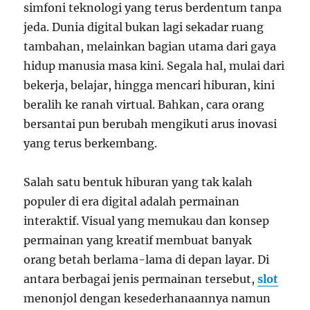
simfoni teknologi yang terus berdentum tanpa
jeda. Dunia digital bukan lagi sekadar ruang
tambahan, melainkan bagian utama dari gaya
hidup manusia masa kini. Segala hal, mulai dari
bekerja, belajar, hingga mencari hiburan, kini
beralih ke ranah virtual. Bahkan, cara orang
bersantai pun berubah mengikuti arus inovasi
yang terus berkembang.
Salah satu bentuk hiburan yang tak kalah
populer di era digital adalah permainan
interaktif. Visual yang memukau dan konsep
permainan yang kreatif membuat banyak
orang betah berlama-lama di depan layar. Di
antara berbagai jenis permainan tersebut,
slot
menonjol dengan kesederhanaannya namun