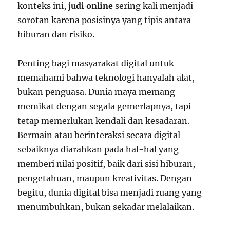
konteks ini,
judi online
sering kali menjadi
sorotan karena posisinya yang tipis antara
hiburan dan risiko.
Penting bagi masyarakat digital untuk
memahami bahwa teknologi hanyalah alat,
bukan penguasa. Dunia maya memang
memikat dengan segala gemerlapnya, tapi
tetap memerlukan kendali dan kesadaran.
Bermain atau berinteraksi secara digital
sebaiknya diarahkan pada hal-hal yang
memberi nilai positif, baik dari sisi hiburan,
pengetahuan, maupun kreativitas. Dengan
begitu, dunia digital bisa menjadi ruang yang
menumbuhkan, bukan sekadar melalaikan.