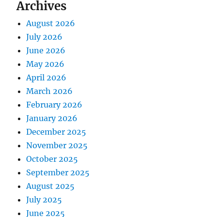
Archives
August 2026
July 2026
June 2026
May 2026
April 2026
March 2026
February 2026
January 2026
December 2025
November 2025
October 2025
September 2025
August 2025
July 2025
June 2025