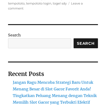
tempototo
,
tempototo login
,
togel sdy
Leave a
on
comment
Panduan
Menang
Togel
Tanpa
Modal
Search
Besar
SEARCH
Recent Posts
Jangan Ragu Mencoba Strategi Baru Untuk
Menang Besar di Slot Gacor Favorit Anda!
Tingkatkan Peluang Menang dengan Teknik
Memilih Slot Gacor yang Terbukti Efektif