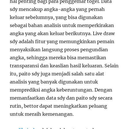
hal penting bagi para penggemar togel. Data
sdy mencakup angka-angka yang pernah
keluar sebelumnya, yang bisa digunakan
sebagai bahan analisis untuk memperkirakan
angka yang akan keluar berikutnya. Live draw
sdy adalah fitur yang memungkinkan pemain
menyaksikan langsung proses pengundian
angka, sehingga mereka bisa memastikan
transparansi dan keaslian hasil keluaran. Selain
itu, paito sdy juga menjadi salah satu alat
analisis yang banyak digunakan untuk
memprediksi angka keberuntungan. Dengan
memanfaatkan data sdy dan paito sdy secara
rutin, bettor dapat meningkatkan peluang
untuk meraih kemenangan.