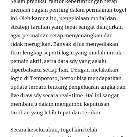
Selain prediksi, faktor keberuntungan tetap
menjadi bagian penting dalam permainan togel
ini. Oleh karena itu, pengelolaan modal dan
strategi taruhan yang tepat sangat dianjurkan
agar permainan tetap menyenangkan dan
tidak merugikan. Banyak situs menyediakan
fitur lengkap seperti login yang mudah untuk
pemain aktif, serta data sdy yang selalu
diperbaharui setiap hari. Dengan melakukan
login di Tempototo, bettor bisa mendapatkan
update terbaru tentang pengeluaran angka dan
live draw sdy secara real-time. Hal ini sangat
membantu dalam mengambil keputusan
taruhan yang lebih tepat dan terukur.
Secara keseluruhan, togel kini telah