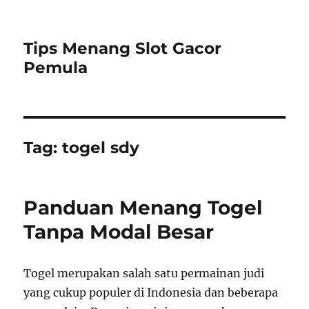
Tips Menang Slot Gacor
Pemula
Tag:
togel sdy
Panduan Menang Togel
Tanpa Modal Besar
Togel merupakan salah satu permainan judi
yang cukup populer di Indonesia dan beberapa