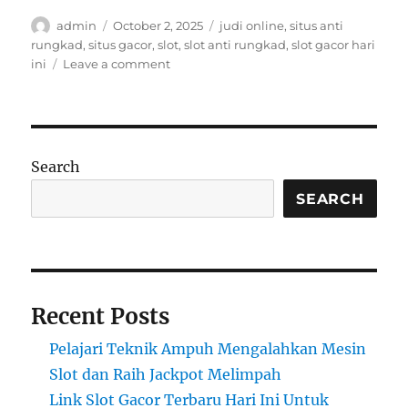
Author
Posted
Tags
admin
October 2, 2025
judi online
,
situs anti
on
rungkad
,
situs gacor
,
slot
,
slot anti rungkad
,
slot gacor hari
on
ini
Leave a comment
Strategi
Hiburan
Digital
dengan
Nuansa
Search
Baru
SEARCH
Recent Posts
Pelajari Teknik Ampuh Mengalahkan Mesin
Slot dan Raih Jackpot Melimpah
Link Slot Gacor Terbaru Hari Ini Untuk