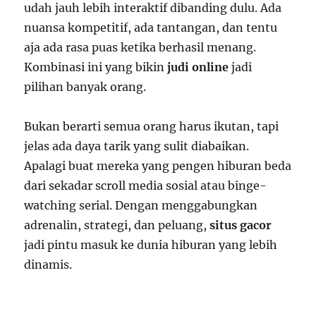
udah jauh lebih interaktif dibanding dulu. Ada
nuansa kompetitif, ada tantangan, dan tentu
aja ada rasa puas ketika berhasil menang.
Kombinasi ini yang bikin
judi online
jadi
pilihan banyak orang.
Bukan berarti semua orang harus ikutan, tapi
jelas ada daya tarik yang sulit diabaikan.
Apalagi buat mereka yang pengen hiburan beda
dari sekadar scroll media sosial atau binge-
watching serial. Dengan menggabungkan
adrenalin, strategi, dan peluang,
situs gacor
jadi pintu masuk ke dunia hiburan yang lebih
dinamis.