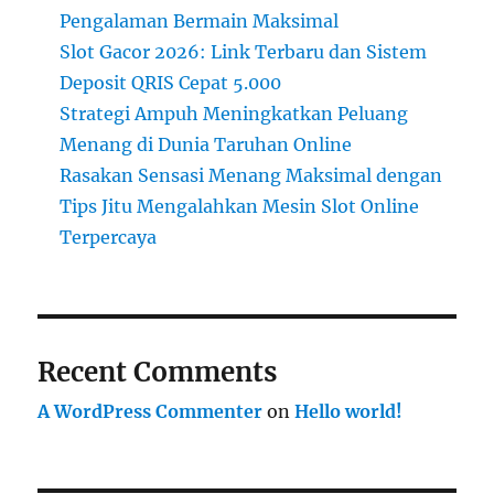
Pengalaman Bermain Maksimal
Slot Gacor 2026: Link Terbaru dan Sistem
Deposit QRIS Cepat 5.000
Strategi Ampuh Meningkatkan Peluang
Menang di Dunia Taruhan Online
Rasakan Sensasi Menang Maksimal dengan
Tips Jitu Mengalahkan Mesin Slot Online
Terpercaya
Recent Comments
A WordPress Commenter
on
Hello world!