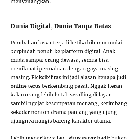
menyenangkan.
Dunia Digital, Dunia Tanpa Batas
Perubahan besar terjadi ketika hiburan mulai
berpindah penuh ke platform digital. Anak
muda sampai orang dewasa, semua bisa
menikmati permainan dengan gaya masing-
masing. Fleksibilitas ini jadi alasan kenapa
judi
online
terus berkembang pesat. Nggak heran
kalau orang lebih betah scrolling di layar
sambil ngejar kesempatan menang, ketimbang
sekadar nonton drama panjang yang ujung-
ujungnya nangis bareng karakter utama.
Lebih menariknya lagi,
situs gacor
hadir bukan