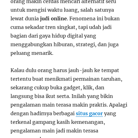
orang makin cerdas mencari alternatif seru
untuk mengisi waktu luang, salah satunya
lewat dunia
judi online
. Fenomena ini bukan
cuma sekadar tren singkat, tapi udah jadi
bagian dari gaya hidup digital yang
menggabungkan hiburan, strategi, dan juga
peluang menarik.
Kalau dulu orang harus jauh-jauh ke tempat
tertentu buat menikmati permainan taruhan,
sekarang cukup buka gadget, klik, dan
langsung bisa ikut serta. Inilah yang bikin
pengalaman main terasa makin praktis. Apalagi
dengan hadirnya berbagai
situs gacor
yang
terkenal gampang kasih kemenangan,
pengalaman main jadi makin terasa