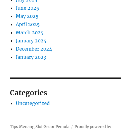
June 2025
May 2025
April 2025
March 2025
January 2025
December 2024
January 2023
Categories
Uncategorized
Tips Menang Slot Gacor Pemula
Proudly powered by