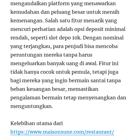
mengandalkan platform yang menawarkan
kemudahan dan peluang besar untuk meraih
kemenangan. Salah satu fitur menarik yang
mencuri perhatian adalah opsi deposit minimal
rendah, seperti slot depo 10k. Dengan nominal
yang terjangkau, para penjudi bisa mencoba
peruntungan mereka tanpa harus
mengeluarkan banyak uang di awal. Fitur ini
tidak hanya cocok untuk pemula, tetapi juga
bagi mereka yang ingin bermain santai tanpa
beban keuangan besar, memastikan
pengalaman bermain tetap menyenangkan dan
menguntungkan.
Kelebihan utama dari
https://www.maisonsune.com/restaurant/