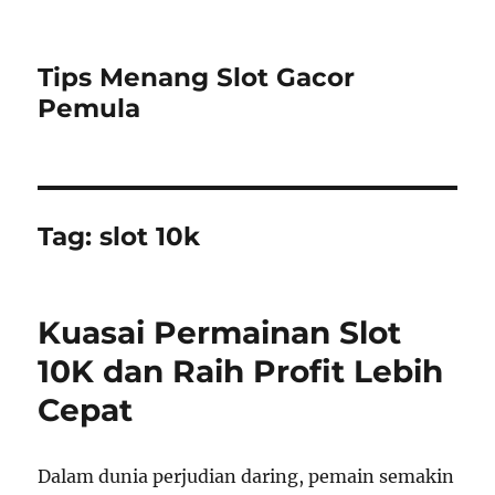
Tips Menang Slot Gacor
Pemula
Tag:
slot 10k
Kuasai Permainan Slot
10K dan Raih Profit Lebih
Cepat
Dalam dunia perjudian daring, pemain semakin