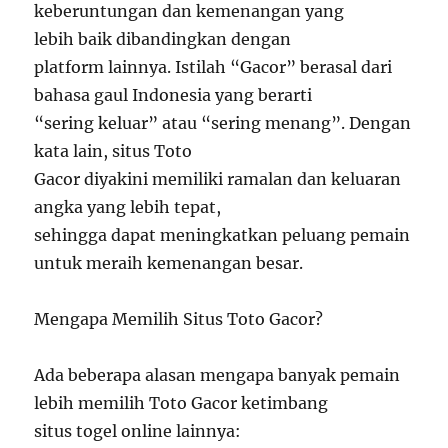
keberuntungan dan kemenangan yang
lebih baik dibandingkan dengan
platform lainnya. Istilah “Gacor” berasal dari
bahasa gaul Indonesia yang berarti
“sering keluar” atau “sering menang”. Dengan
kata lain, situs Toto
Gacor diyakini memiliki ramalan dan keluaran
angka yang lebih tepat,
sehingga dapat meningkatkan peluang pemain
untuk meraih kemenangan besar.
Mengapa Memilih Situs Toto Gacor?
Ada beberapa alasan mengapa banyak pemain
lebih memilih Toto Gacor ketimbang
situs togel online lainnya: