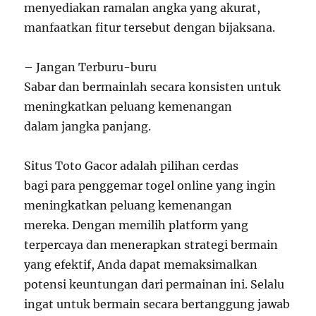
menyediakan ramalan angka yang akurat,
manfaatkan fitur tersebut dengan bijaksana.
– Jangan Terburu-buru
Sabar dan bermainlah secara konsisten untuk
meningkatkan peluang kemenangan
dalam jangka panjang.
Situs Toto Gacor adalah pilihan cerdas
bagi para penggemar togel online yang ingin
meningkatkan peluang kemenangan
mereka. Dengan memilih platform yang
terpercaya dan menerapkan strategi bermain
yang efektif, Anda dapat memaksimalkan
potensi keuntungan dari permainan ini. Selalu
ingat untuk bermain secara bertanggung jawab