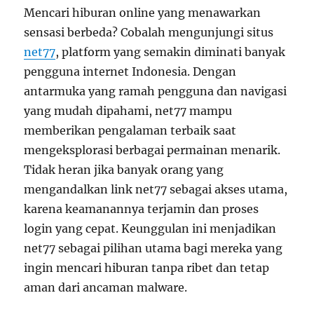
Mencari hiburan online yang menawarkan
sensasi berbeda? Cobalah mengunjungi situs
net77
, platform yang semakin diminati banyak
pengguna internet Indonesia. Dengan
antarmuka yang ramah pengguna dan navigasi
yang mudah dipahami, net77 mampu
memberikan pengalaman terbaik saat
mengeksplorasi berbagai permainan menarik.
Tidak heran jika banyak orang yang
mengandalkan link net77 sebagai akses utama,
karena keamanannya terjamin dan proses
login yang cepat. Keunggulan ini menjadikan
net77 sebagai pilihan utama bagi mereka yang
ingin mencari hiburan tanpa ribet dan tetap
aman dari ancaman malware.