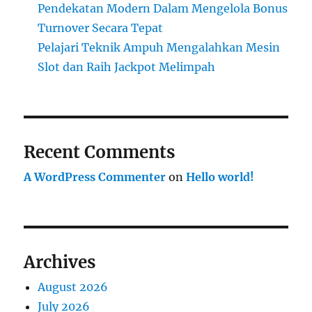
Pendekatan Modern Dalam Mengelola Bonus
Turnover Secara Tepat
Pelajari Teknik Ampuh Mengalahkan Mesin
Slot dan Raih Jackpot Melimpah
Recent Comments
A WordPress Commenter
on
Hello world!
Archives
August 2026
July 2026