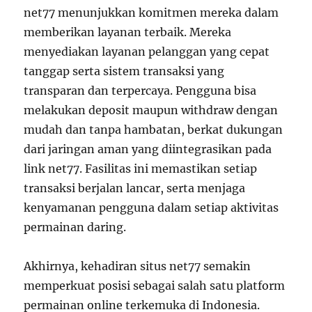
net77 menunjukkan komitmen mereka dalam
memberikan layanan terbaik. Mereka
menyediakan layanan pelanggan yang cepat
tanggap serta sistem transaksi yang
transparan dan terpercaya. Pengguna bisa
melakukan deposit maupun withdraw dengan
mudah dan tanpa hambatan, berkat dukungan
dari jaringan aman yang diintegrasikan pada
link net77. Fasilitas ini memastikan setiap
transaksi berjalan lancar, serta menjaga
kenyamanan pengguna dalam setiap aktivitas
permainan daring.
Akhirnya, kehadiran situs net77 semakin
memperkuat posisi sebagai salah satu platform
permainan online terkemuka di Indonesia.