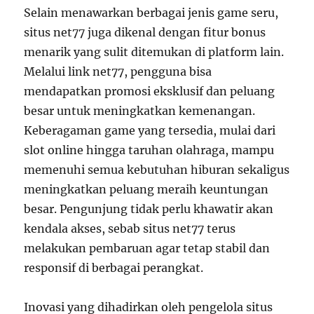
Selain menawarkan berbagai jenis game seru,
situs net77 juga dikenal dengan fitur bonus
menarik yang sulit ditemukan di platform lain.
Melalui link net77, pengguna bisa
mendapatkan promosi eksklusif dan peluang
besar untuk meningkatkan kemenangan.
Keberagaman game yang tersedia, mulai dari
slot online hingga taruhan olahraga, mampu
memenuhi semua kebutuhan hiburan sekaligus
meningkatkan peluang meraih keuntungan
besar. Pengunjung tidak perlu khawatir akan
kendala akses, sebab situs net77 terus
melakukan pembaruan agar tetap stabil dan
responsif di berbagai perangkat.
Inovasi yang dihadirkan oleh pengelola situs