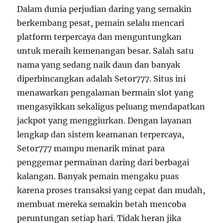
Dalam dunia perjudian daring yang semakin
berkembang pesat, pemain selalu mencari
platform terpercaya dan menguntungkan
untuk meraih kemenangan besar. Salah satu
nama yang sedang naik daun dan banyak
diperbincangkan adalah Setor777. Situs ini
menawarkan pengalaman bermain slot yang
mengasyikkan sekaligus peluang mendapatkan
jackpot yang menggiurkan. Dengan layanan
lengkap dan sistem keamanan terpercaya,
Setor777 mampu menarik minat para
penggemar permainan daring dari berbagai
kalangan. Banyak pemain mengaku puas
karena proses transaksi yang cepat dan mudah,
membuat mereka semakin betah mencoba
peruntungan setiap hari. Tidak heran jika