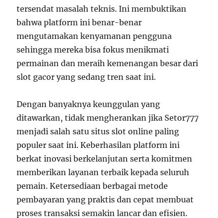
tersendat masalah teknis. Ini membuktikan
bahwa platform ini benar-benar
mengutamakan kenyamanan pengguna
sehingga mereka bisa fokus menikmati
permainan dan meraih kemenangan besar dari
slot gacor yang sedang tren saat ini.
Dengan banyaknya keunggulan yang
ditawarkan, tidak mengherankan jika Setor777
menjadi salah satu situs slot online paling
populer saat ini. Keberhasilan platform ini
berkat inovasi berkelanjutan serta komitmen
memberikan layanan terbaik kepada seluruh
pemain. Ketersediaan berbagai metode
pembayaran yang praktis dan cepat membuat
proses transaksi semakin lancar dan efisien.