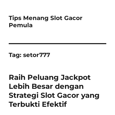
Tips Menang Slot Gacor
Pemula
Tag:
setor777
Raih Peluang Jackpot
Lebih Besar dengan
Strategi Slot Gacor yang
Terbukti Efektif