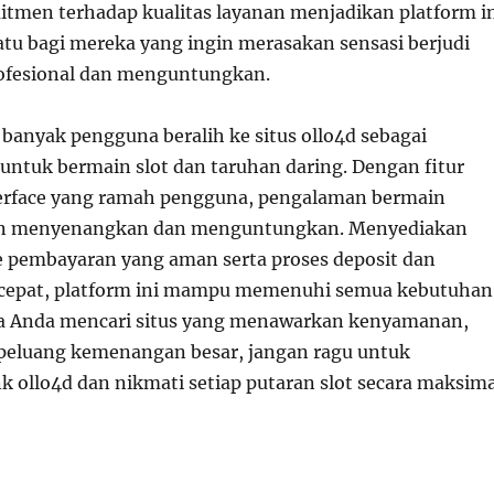
itmen terhadap kualitas layanan menjadikan platform i
atu bagi mereka yang ingin merasakan sensasi berjudi
rofesional dan menguntungkan.
 banyak pengguna beralih ke situs ollo4d sebagai
 untuk bermain slot dan taruhan daring. Dengan fitur
terface yang ramah pengguna, pengalaman bermain
in menyenangkan dan menguntungkan. Menyediakan
 pembayaran yang aman serta proses deposit dan
 cepat, platform ini mampu memenuhi semua kebutuhan
ika Anda mencari situs yang menawarkan kenyamanan,
peluang kemenangan besar, jangan ragu untuk
k ollo4d dan nikmati setiap putaran slot secara maksima