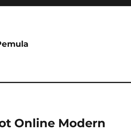
 Pemula
lot Online Modern