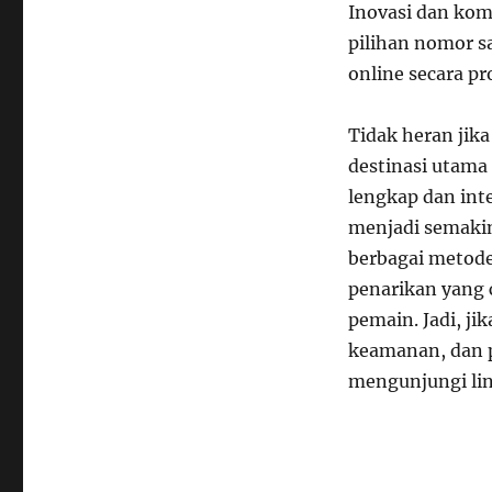
Inovasi dan kom
pilihan nomor s
online secara p
Tidak heran jika
destinasi utama
lengkap dan in
menjadi semak
berbagai metode
penarikan yang
pemain. Jadi, j
keamanan, dan 
mengunjungi lin