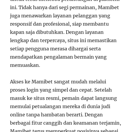
ini. Tidak hanya dari segi permainan, Mamibet
juga menawarkan layanan pelanggan yang
responsif dan profesional, siap membantu
kapan saja dibutuhkan. Dengan layanan
lengkap dan terpercaya, situs ini memastikan
setiap pengguna merasa dihargai serta
mendapatkan pengalaman bermain yang
memuaskan.
Akses ke Mamibet sangat mudah melalui
proses login yang simpel dan cepat. Setelah
masuk ke situs resmi, pemain dapat langsung
memulai petualangan mereka di dunia judi
online tanpa hambatan berarti. Dengan
berbagai fitur canggih dan keamanan terjamin,
Mamibet terus memperkuat posisinya sebagai