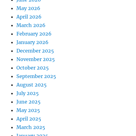
May 2026
April 2026
March 2026
February 2026
January 2026
December 2025
November 2025
October 2025
September 2025
August 2025
July 2025
June 2025
May 2025
April 2025
March 2025
January 2025