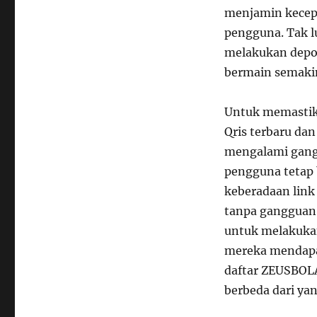
menjamin kecepa
pengguna. Tak l
melakukan depo
bermain semaki
Untuk memastika
Qris terbaru dan
mengalami ganggu
pengguna tetap 
keberadaan link 
tanpa gangguan.
untuk melakukan 
mereka mendapat
daftar ZEUSBOLA
berbeda dari yan