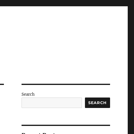
Search
SEARCH