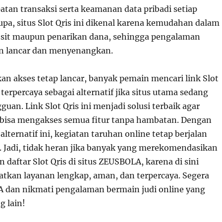
tan transaksi serta keamanan data pribadi setiap
upa, situs Slot Qris ini dikenal karena kemudahan dalam
sit maupun penarikan dana, sehingga pengalaman
n lancar dan menyenangkan.
n akses tetap lancar, banyak pemain mencari link Slot
 terpercaya sebagai alternatif jika situs utama sedang
an. Link Slot Qris ini menjadi solusi terbaik agar
bisa mengakses semua fitur tanpa hambatan. Dengan
alternatif ini, kegiatan taruhan online tetap berjalan
 Jadi, tidak heran jika banyak yang merekomendasikan
daftar Slot Qris di situs ZEUSBOLA, karena di sini
kan layanan lengkap, aman, dan terpercaya. Segera
 dan nikmati pengalaman bermain judi online yang
g lain!