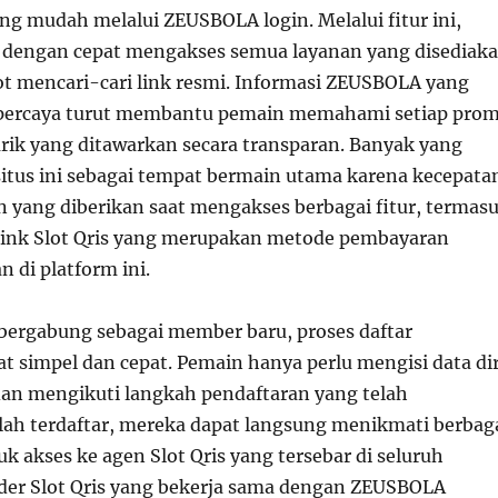
ng mudah melalui ZEUSBOLA login. Melalui fitur ini,
 dengan cepat mengakses semua layanan yang disediak
ot mencari-cari link resmi. Informasi ZEUSBOLA yang
rpercaya turut membantu pemain memahami setiap pro
ik yang ditawarkan secara transparan. Banyak yang
tus ini sebagai tempat bermain utama karena kecepata
yang diberikan saat mengakses berbagai fitur, termas
ink Slot Qris yang merupakan metode pembayaran
 di platform ini.
 bergabung sebagai member baru, proses daftar
 simpel dan cepat. Pemain hanya perlu mengisi data dir
dan mengikuti langkah pendaftaran yang telah
elah terdaftar, mereka dapat langsung menikmati berbag
k akses ke agen Slot Qris yang tersebar di seluruh
ider Slot Qris yang bekerja sama dengan ZEUSBOLA