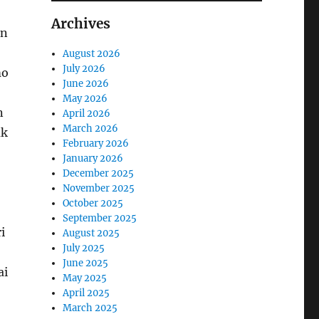
Archives
an
August 2026
July 2026
mo
June 2026
May 2026
n
April 2026
March 2026
uk
February 2026
January 2026
December 2025
November 2025
October 2025
September 2025
i
August 2025
July 2025
June 2025
ai
May 2025
April 2025
March 2025