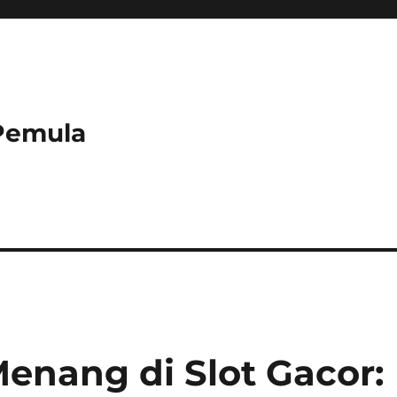
 Pemula
enang di Slot Gacor: