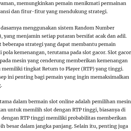
nyaman, memungkinkan pemain menikmati permainan
ansi dan fitur-fitur yang mendukung strategi.
da dasarnya menggunakan sistem Random Number
 yang menjamin setiap putaran bersifat acak dan adil.
t beberapa strategi yang dapat membantu pemain
i pola kemenangan, terutama pada slot gacor. Slot gacor
k pada mesin yang cenderung memberikan kemenangan
u memiliki tingkat Return to Player (RTP) yang tinggi.
p ini penting bagi pemain yang ingin memaksimalkan
.
 utama dalam bermain slot online adalah pemilihan mesin
an untuk memilih slot dengan RTP tinggi, biasanya di
 dengan RTP tinggi memiliki probabilitas memberikan
h besar dalam jangka panjang. Selain itu, penting juga