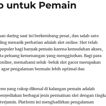
p untuk Pemain
an daring saat ini berkembang pesat, dan salah satu
ng menarik perhatian adalah slot online. Slot telah
 populer bagi banyak pemain karena kemudahan akses,
erta peluang kemenangan yang menggiurkan. Bagi para
online, memahami seluk-beluk slot gacor merupakan
 agar pengalaman bermain lebih optimal dan
form yang cukup dikenal di kalangan pemain adalah
enyediakan berbagai jenis permainan slot dengan tingk
terjamin. Platform ini menghadirkan pengalaman