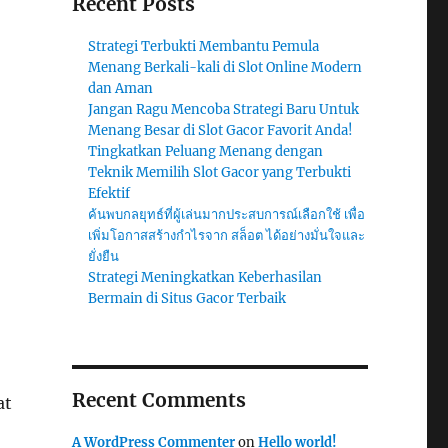
Recent Posts
Strategi Terbukti Membantu Pemula
Menang Berkali-kali di Slot Online Modern
dan Aman
Jangan Ragu Mencoba Strategi Baru Untuk
Menang Besar di Slot Gacor Favorit Anda!
Tingkatkan Peluang Menang dengan
Teknik Memilih Slot Gacor yang Terbukti
Efektif
ค้นพบกลยุทธ์ที่ผู้เล่นมากประสบการณ์เลือกใช้ เพื่อ
เพิ่มโอกาสสร้างกำไรจาก สล็อต ได้อย่างมั่นใจและ
ยั่งยืน
Strategi Meningkatkan Keberhasilan
Bermain di Situs Gacor Terbaik
Recent Comments
at
A WordPress Commenter
on
Hello world!