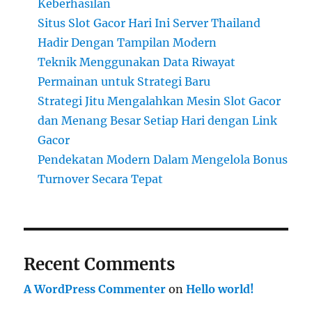
Keberhasilan
Situs Slot Gacor Hari Ini Server Thailand
Hadir Dengan Tampilan Modern
Teknik Menggunakan Data Riwayat
Permainan untuk Strategi Baru
Strategi Jitu Mengalahkan Mesin Slot Gacor
dan Menang Besar Setiap Hari dengan Link
Gacor
Pendekatan Modern Dalam Mengelola Bonus
Turnover Secara Tepat
Recent Comments
A WordPress Commenter
on
Hello world!