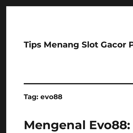
Tips Menang Slot Gacor
Tag:
evo88
Mengenal Evo88: 