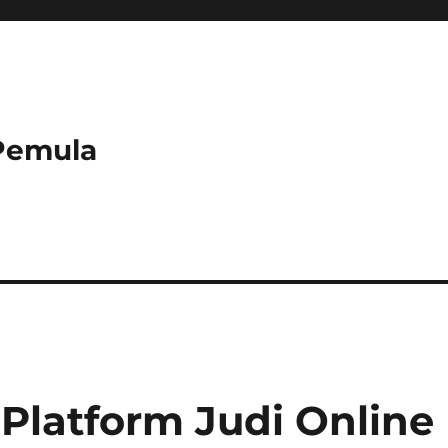
 Pemula
Platform Judi Online