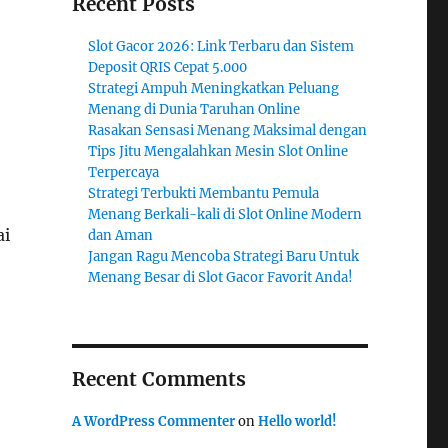
Recent Posts
Slot Gacor 2026: Link Terbaru dan Sistem
Deposit QRIS Cepat 5.000
Strategi Ampuh Meningkatkan Peluang
Menang di Dunia Taruhan Online
Rasakan Sensasi Menang Maksimal dengan
Tips Jitu Mengalahkan Mesin Slot Online
Terpercaya
Strategi Terbukti Membantu Pemula
Menang Berkali-kali di Slot Online Modern
ai
dan Aman
Jangan Ragu Mencoba Strategi Baru Untuk
Menang Besar di Slot Gacor Favorit Anda!
Recent Comments
A WordPress Commenter
on
Hello world!