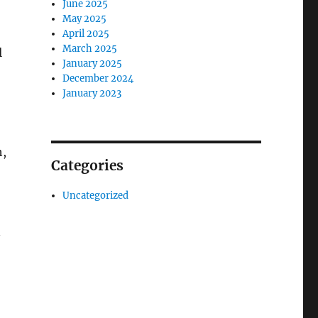
June 2025
May 2025
April 2025
March 2025
l
January 2025
December 2024
January 2023
h,
Categories
Uncategorized
n