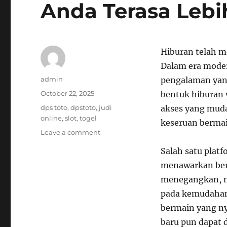
Anda Terasa Lebi
Hiburan telah m
Dalam era moder
Author
admin
pengalaman yan
Posted
October 22, 2025
bentuk hiburan 
on
Tags
dps toto
,
dpstoto
,
judi
akses yang mud
online
,
slot
,
togel
keseruan berma
on
Leave a comment
Sensasi
Salah satu platf
Hiburan
yang
menawarkan ber
Membuat
menegangkan, mu
Waktu
pada kemudahan
Anda
Terasa
bermain yang n
Lebih
baru pun dapat