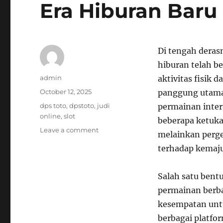
Era Hiburan Baru
Di tengah deras
hiburan telah be
Author
admin
aktivitas fisik 
Posted
October 12, 2025
panggung utama b
on
Tags
dps toto
,
dpstoto
,
judi
permainan inter
online
,
slot
beberapa ketuka
on
Leave a comment
melainkan perg
Melangkah
terhadap kemaju
Bersama
Teknologi
dalam
Salah satu bent
Era
permainan berba
Hiburan
Baru
kesempatan untu
berbagai platfo