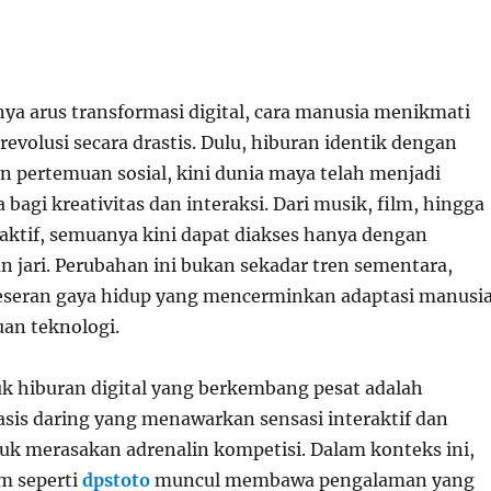
nya arus transformasi digital, cara manusia menikmati
revolusi secara drastis. Dulu, hiburan identik dengan
dan pertemuan sosial, kini dunia maya telah menjadi
agi kreativitas dan interaksi. Dari musik, film, hingga
aktif, semuanya kini dapat diakses hanya dengan
n jari. Perubahan ini bukan sekadar tren sementara,
eseran gaya hidup yang mencerminkan adaptasi manusi
an teknologi.
uk hiburan digital yang berkembang pesat adalah
sis daring yang menawarkan sensasi interaktif dan
k merasakan adrenalin kompetisi. Dalam konteks ini,
rm seperti
dpstoto
muncul membawa pengalaman yang