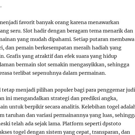
.
enjadi favorit banyak orang karena menawarkan
yang seru. Slot hadir dengan beragam tema menarik dan
ainan yang mudah dipahami. Setiap putaran membawa
iri, dan pemain berkesempatan meraih hadiah yang
. Grafis yang atraktif dan efek suara yang hidup
aman bermain slot semakin mengasyikkan, sehingga
rasa terlibat sepenuhnya dalam permainan.
l
tetap menjadi pilihan populer bagi para penggemar judi
an ini mengandalkan strategi dan prediksi angka,
n untuk berpikir secara analitis. Kelebihan togel adala
lam taruhan dan variasi permainannya yang luas, sehingg
ski telah ada sejak lama. Platform seperti dpstoto
es togel dengan sistem yang cepat, transparan, dan