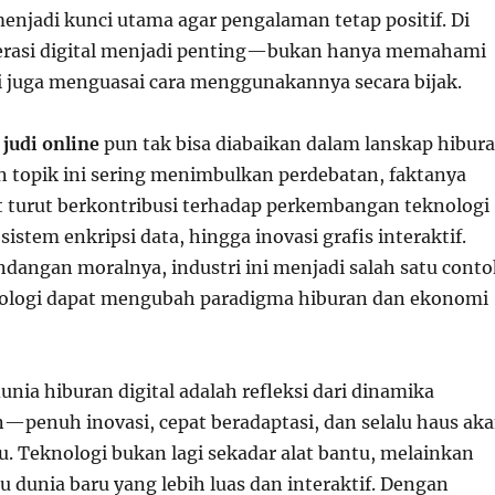
menjadi kunci utama agar pengalaman tetap positif. Di
iterasi digital menjadi penting—bukan hanya memahami
pi juga menguasai cara menggunakannya secara bijak.
a
judi online
pun tak bisa diabaikan dalam lanskap hibur
un topik ini sering menimbulkan perdebatan, faktanya
ut turut berkontribusi terhadap perkembangan teknologi
sistem enkripsi data, hingga inovasi grafis interaktif.
ndangan moralnya, industri ini menjadi salah satu cont
ologi dapat mengubah paradigma hiburan dan ekonomi
unia hiburan digital adalah refleksi dari dinamika
penuh inovasi, cepat beradaptasi, dan selalu haus ak
. Teknologi bukan lagi sekadar alat bantu, melainkan
 dunia baru yang lebih luas dan interaktif. Dengan