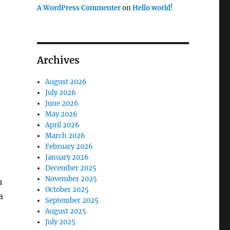
A WordPress Commenter
on
Hello world!
Archives
August 2026
July 2026
June 2026
May 2026
April 2026
March 2026
February 2026
January 2026
December 2025
November 2025
h
October 2025
a
September 2025
August 2025
July 2025