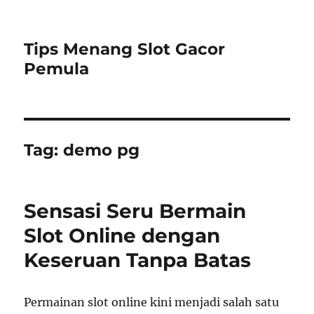
Tips Menang Slot Gacor
Pemula
Tag:
demo pg
Sensasi Seru Bermain
Slot Online dengan
Keseruan Tanpa Batas
Permainan slot online kini menjadi salah satu