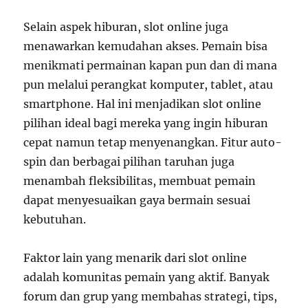
Selain aspek hiburan, slot online juga
menawarkan kemudahan akses. Pemain bisa
menikmati permainan kapan pun dan di mana
pun melalui perangkat komputer, tablet, atau
smartphone. Hal ini menjadikan slot online
pilihan ideal bagi mereka yang ingin hiburan
cepat namun tetap menyenangkan. Fitur auto-
spin dan berbagai pilihan taruhan juga
menambah fleksibilitas, membuat pemain
dapat menyesuaikan gaya bermain sesuai
kebutuhan.
Faktor lain yang menarik dari slot online
adalah komunitas pemain yang aktif. Banyak
forum dan grup yang membahas strategi, tips,