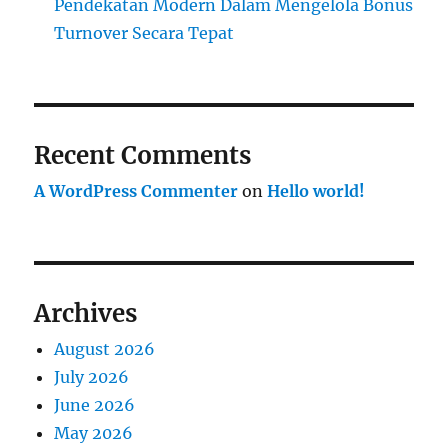
Pendekatan Modern Dalam Mengelola Bonus
Turnover Secara Tepat
Recent Comments
A WordPress Commenter
on
Hello world!
Archives
August 2026
July 2026
June 2026
May 2026