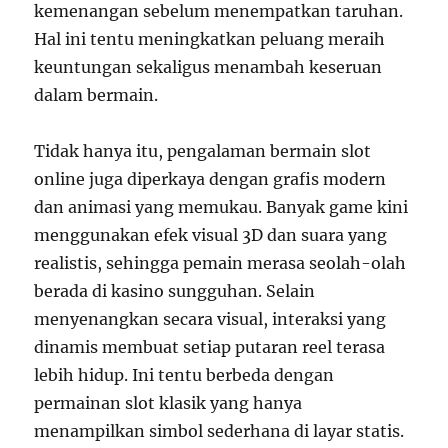
kemenangan sebelum menempatkan taruhan.
Hal ini tentu meningkatkan peluang meraih
keuntungan sekaligus menambah keseruan
dalam bermain.
Tidak hanya itu, pengalaman bermain slot
online juga diperkaya dengan grafis modern
dan animasi yang memukau. Banyak game kini
menggunakan efek visual 3D dan suara yang
realistis, sehingga pemain merasa seolah-olah
berada di kasino sungguhan. Selain
menyenangkan secara visual, interaksi yang
dinamis membuat setiap putaran reel terasa
lebih hidup. Ini tentu berbeda dengan
permainan slot klasik yang hanya
menampilkan simbol sederhana di layar statis.