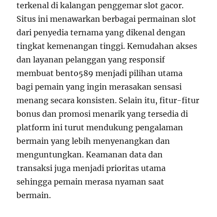
terkenal di kalangan penggemar slot gacor.
Situs ini menawarkan berbagai permainan slot
dari penyedia ternama yang dikenal dengan
tingkat kemenangan tinggi. Kemudahan akses
dan layanan pelanggan yang responsif
membuat bento589 menjadi pilihan utama
bagi pemain yang ingin merasakan sensasi
menang secara konsisten. Selain itu, fitur-fitur
bonus dan promosi menarik yang tersedia di
platform ini turut mendukung pengalaman
bermain yang lebih menyenangkan dan
menguntungkan. Keamanan data dan
transaksi juga menjadi prioritas utama
sehingga pemain merasa nyaman saat
bermain.