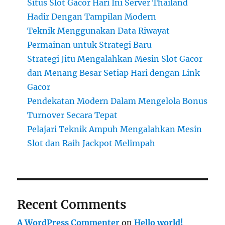
Situs Slot Gacor Hari Ini Server Thailand
Hadir Dengan Tampilan Modern
Teknik Menggunakan Data Riwayat
Permainan untuk Strategi Baru
Strategi Jitu Mengalahkan Mesin Slot Gacor
dan Menang Besar Setiap Hari dengan Link
Gacor
Pendekatan Modern Dalam Mengelola Bonus
Turnover Secara Tepat
Pelajari Teknik Ampuh Mengalahkan Mesin
Slot dan Raih Jackpot Melimpah
Recent Comments
A WordPress Commenter
on
Hello world!