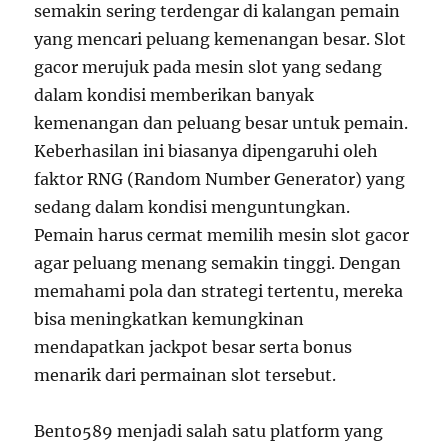
semakin sering terdengar di kalangan pemain
yang mencari peluang kemenangan besar. Slot
gacor merujuk pada mesin slot yang sedang
dalam kondisi memberikan banyak
kemenangan dan peluang besar untuk pemain.
Keberhasilan ini biasanya dipengaruhi oleh
faktor RNG (Random Number Generator) yang
sedang dalam kondisi menguntungkan.
Pemain harus cermat memilih mesin slot gacor
agar peluang menang semakin tinggi. Dengan
memahami pola dan strategi tertentu, mereka
bisa meningkatkan kemungkinan
mendapatkan jackpot besar serta bonus
menarik dari permainan slot tersebut.
Bento589 menjadi salah satu platform yang