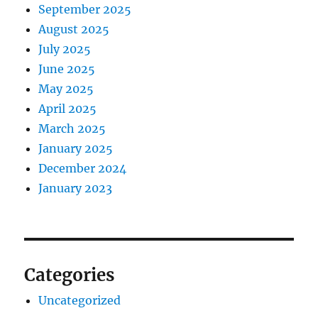
September 2025
August 2025
July 2025
June 2025
May 2025
April 2025
March 2025
January 2025
December 2024
January 2023
Categories
Uncategorized