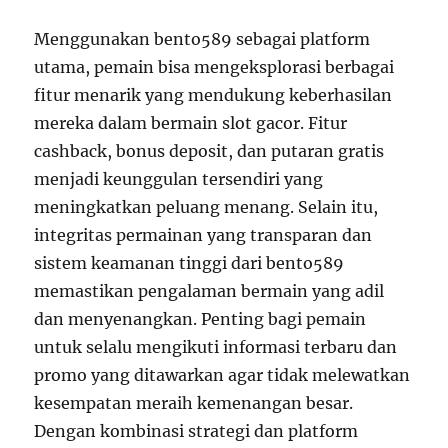
Menggunakan bento589 sebagai platform
utama, pemain bisa mengeksplorasi berbagai
fitur menarik yang mendukung keberhasilan
mereka dalam bermain slot gacor. Fitur
cashback, bonus deposit, dan putaran gratis
menjadi keunggulan tersendiri yang
meningkatkan peluang menang. Selain itu,
integritas permainan yang transparan dan
sistem keamanan tinggi dari bento589
memastikan pengalaman bermain yang adil
dan menyenangkan. Penting bagi pemain
untuk selalu mengikuti informasi terbaru dan
promo yang ditawarkan agar tidak melewatkan
kesempatan meraih kemenangan besar.
Dengan kombinasi strategi dan platform