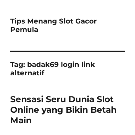
Tips Menang Slot Gacor
Pemula
Tag:
badak69 login link
alternatif
Sensasi Seru Dunia Slot
Online yang Bikin Betah
Main