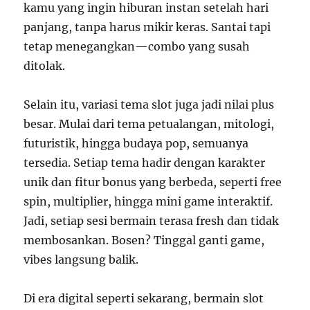
kamu yang ingin hiburan instan setelah hari
panjang, tanpa harus mikir keras. Santai tapi
tetap menegangkan—combo yang susah
ditolak.
Selain itu, variasi tema slot juga jadi nilai plus
besar. Mulai dari tema petualangan, mitologi,
futuristik, hingga budaya pop, semuanya
tersedia. Setiap tema hadir dengan karakter
unik dan fitur bonus yang berbeda, seperti free
spin, multiplier, hingga mini game interaktif.
Jadi, setiap sesi bermain terasa fresh dan tidak
membosankan. Bosen? Tinggal ganti game,
vibes langsung balik.
Di era digital seperti sekarang, bermain slot