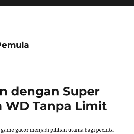
 Pemula
rn dengan Super
n WD Tanpa Limit
 game gacor menjadi pilihan utama bagi pecinta