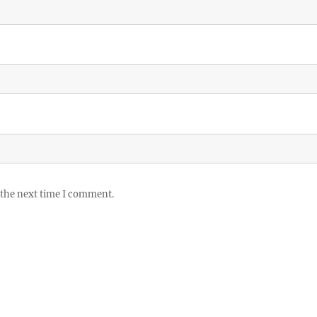
 the next time I comment.