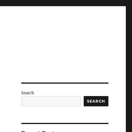
Search
SEARCH