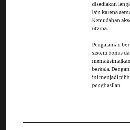
disediakan lengk
lain karena sem
Kemudahan akses
utama.
Pengalaman berm
sistem bonus da
memaksimalkan 
berkala. Dengan 
ini menjadi pil
penghasilan.