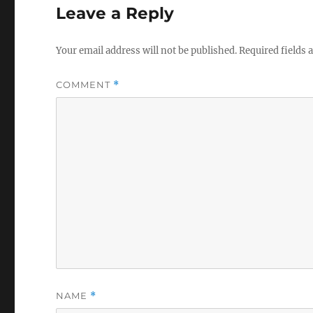
Leave a Reply
Your email address will not be published.
Required fields
COMMENT
*
NAME
*