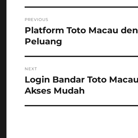
Post
PREVIOUS
navigation
Platform Toto Macau den
Previous
post:
Peluang
NEXT
Login Bandar Toto Macau
Next
post:
Akses Mudah