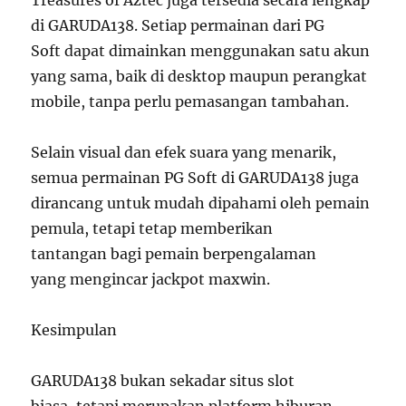
Treasures of Aztec juga tersedia secara lengkap
di GARUDA138. Setiap permainan dari PG
Soft dapat dimainkan menggunakan satu akun
yang sama, baik di desktop maupun perangkat
mobile, tanpa perlu pemasangan tambahan.
Selain visual dan efek suara yang menarik,
semua permainan PG Soft di GARUDA138 juga
dirancang untuk mudah dipahami oleh pemain
pemula, tetapi tetap memberikan
tantangan bagi pemain berpengalaman
yang mengincar jackpot maxwin.
Kesimpulan
GARUDA138 bukan sekadar situs slot