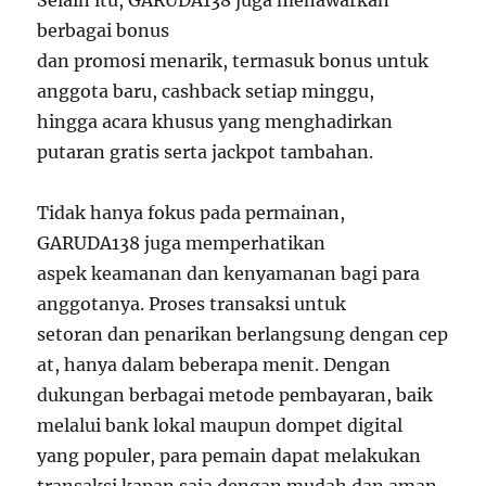
Selain itu, GARUDA138 juga menawarkan
berbagai bonus
dan promosi menarik, termasuk bonus untuk
anggota baru, cashback setiap minggu,
hingga acara khusus yang menghadirkan
putaran gratis serta jackpot tambahan.
Tidak hanya fokus pada permainan,
GARUDA138 juga memperhatikan
aspek keamanan dan kenyamanan bagi para
anggotanya. Proses transaksi untuk
setoran dan penarikan berlangsung dengan cep
at, hanya dalam beberapa menit. Dengan
dukungan berbagai metode pembayaran, baik
melalui bank lokal maupun dompet digital
yang populer, para pemain dapat melakukan