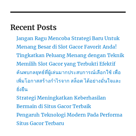
Recent Posts
Jangan Ragu Mencoba Strategi Baru Untuk
Menang Besar di Slot Gacor Favorit Anda!
Tingkatkan Peluang Menang dengan Teknik
Memilih Slot Gacor yang Terbukti Efektif
ค้นพบกลยุทธ์ที่ผู้เล่นมากประสบการณ์เลือกใช้ เพื่อ
เพิ่มโอกาสสร้างกำไรจาก สล็อต ได้อย่างมั่นใจและ
ยั่งยืน
Strategi Meningkatkan Keberhasilan
Bermain di Situs Gacor Terbaik
Pengaruh Teknologi Modern Pada Performa
Situs Gacor Terbaru