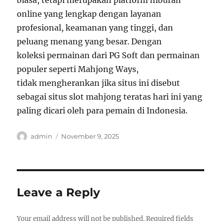
biasa, tetapi merupakan platform hiburan
online yang lengkap dengan layanan
profesional, keamanan yang tinggi, dan
peluang menang yang besar. Dengan
koleksi permainan dari PG Soft dan permainan
populer seperti Mahjong Ways,
tidak mengherankan jika situs ini disebut
sebagai situs slot mahjong teratas hari ini yang
paling dicari oleh para pemain di Indonesia.
Author
Posted
admin
November 9, 2025
on
Leave a Reply
Your email address will not be published.
Required fields