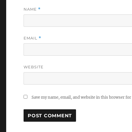
NAME
*
EMAIL
*
WEBSITE
Save my name, email, and website in this browser for