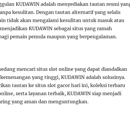
nggulan KUDAWIN adalah menyediakan tautan resmi yan
npa kesulitan. Dengan tautan alternatif yang selalu
ain tidak akan mengalami kesulitan untuk masuk atau
i menjadikan KUDAWIN sebagai situs yang ramah
 bagi pemain pemula maupun yang berpengalaman.
sedang mencari situs slot online yang dapat diandalkan
 kemenangan yang tinggi, KUDAWIN adalah solusinya.
n tautan ke situs slot gacor hari ini, koleksi terbaru
online, serta layanan terbaik, KUDAWIN siap menjadi
daring yang aman dan menguntungkan.