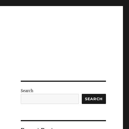
Search
SEARCH