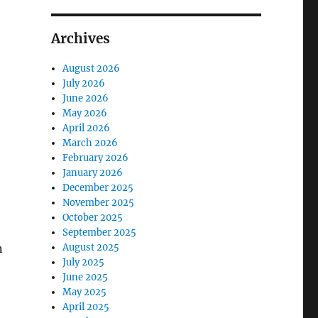
Archives
August 2026
July 2026
June 2026
May 2026
April 2026
March 2026
February 2026
January 2026
December 2025
November 2025
October 2025
September 2025
n
August 2025
July 2025
June 2025
May 2025
April 2025