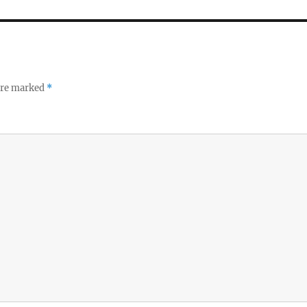
 are marked
*