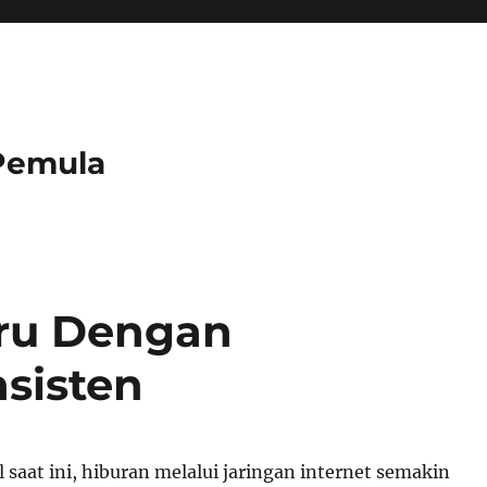
 Pemula
aru Dengan
sisten
l saat ini, hiburan melalui jaringan internet semakin