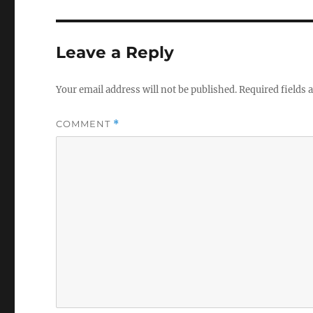
Leave a Reply
Your email address will not be published.
Required fields
COMMENT
*