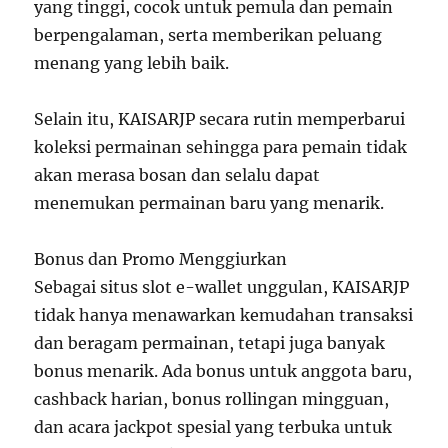
yang tinggi, cocok untuk pemula dan pemain
berpengalaman, serta memberikan peluang
menang yang lebih baik.
Selain itu, KAISARJP secara rutin memperbarui
koleksi permainan sehingga para pemain tidak
akan merasa bosan dan selalu dapat
menemukan permainan baru yang menarik.
Bonus dan Promo Menggiurkan
Sebagai situs slot e-wallet unggulan, KAISARJP
tidak hanya menawarkan kemudahan transaksi
dan beragam permainan, tetapi juga banyak
bonus menarik. Ada bonus untuk anggota baru,
cashback harian, bonus rollingan mingguan,
dan acara jackpot spesial yang terbuka untuk