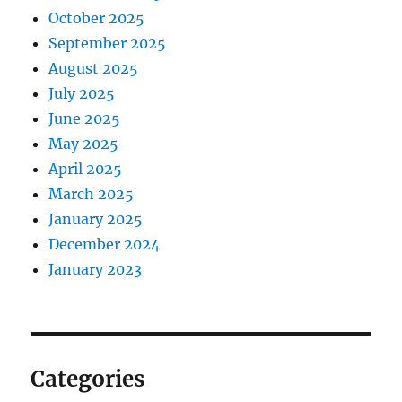
October 2025
September 2025
August 2025
July 2025
June 2025
May 2025
April 2025
March 2025
January 2025
December 2024
January 2023
Categories