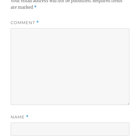
Your email address will not be published.
Required fields
are marked
*
COMMENT
*
NAME
*