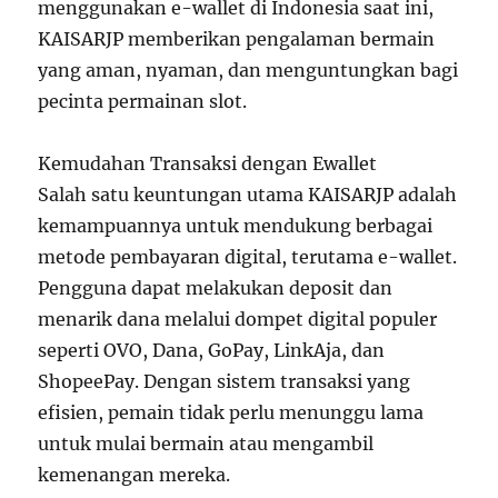
menggunakan e-wallet di Indonesia saat ini,
KAISARJP memberikan pengalaman bermain
yang aman, nyaman, dan menguntungkan bagi
pecinta permainan slot.
Kemudahan Transaksi dengan Ewallet
Salah satu keuntungan utama KAISARJP adalah
kemampuannya untuk mendukung berbagai
metode pembayaran digital, terutama e-wallet.
Pengguna dapat melakukan deposit dan
menarik dana melalui dompet digital populer
seperti OVO, Dana, GoPay, LinkAja, dan
ShopeePay. Dengan sistem transaksi yang
efisien, pemain tidak perlu menunggu lama
untuk mulai bermain atau mengambil
kemenangan mereka.